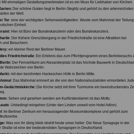
:
Mit einmaligen Gestaltungsmerkmalen ist es ein Muss für Liebhaber von Kirchen
Garten:
Der schöne Graten liegt in Berlin-Steglitz und gehört zu den artenreichsten
ärten der Welt.
r Tor
: eine der wichtigsten Sehenswürdigkeiten. Wurde vom Mahnmal der Teilun
utschen Einheit.
eramt
: Hier ist Büro der Bundeskanzlerin oder des Bundeskanzlers.
harlie
: Der frühere Grenzübergang in der Friedrichstraße ist eine Attraktion bei
n und Besuchern.
lery:
ein kleiner Rest der Berliner Mauer.
dies Friedrichstraße
: Ein Erlebnis das zum Pflichtprogramm eines Berlinbesuchs z
Berlin
: Der Fernsehturm am Alexanderplatz ist das höchste Bauwerk in Deutschla
te Wahrzeichen von Berlin.
Markt:
mit den berühmten Hackeschen Höfe in Berlin Mitte.
ahnmal
: Das Mahnmal erinnert an die von den Nationalsozialisten ermordeten Jud
lm-Gedächtniskirche:
Die Kirche setzt mit ihrer Turmruine ein beeindruckendes Z
eg.
amm:
Sehen und gesehen werden am Kurfürstendamm ist das Motto.
sauds
: Unbedingt reingehen (Unter den Linden unweit vom Hotel Adlon).
l
: Im Berliner Zentrum ein herausragender Museumskomplexe und gehört zum
ulturerbe.
ge:
Was von ihr übrig blieb strahlt heute umso heller: Die Neue Synagoge in der
 Straße ist eine der bedeutendsten Synagogen in Deutschland.