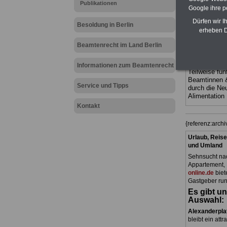
Publikationen
Ländern. Alle
Google ihre 
gegliedert un
Sachverhalte 
Dürfen wir I
Besoldung in Berlin
terinnen und 
erheben D
Dienstes im
Berlin
geeig
Beamtenrecht im Land Berlin
bestellen
ACHTUNG Neu
Informationen zum Beamtenrecht
Teilweise fün
Beamtinnen 
Service und Tipps
durch die Ne
Alimentation
Kontakt
{referenz:arch
Urlaub, Reise
und Umland
Sehnsucht nac
Appartement, 
online.de
biet
Gastgeber run
Es gibt un
Auswahl:
Alexanderpla
bleibt ein attr