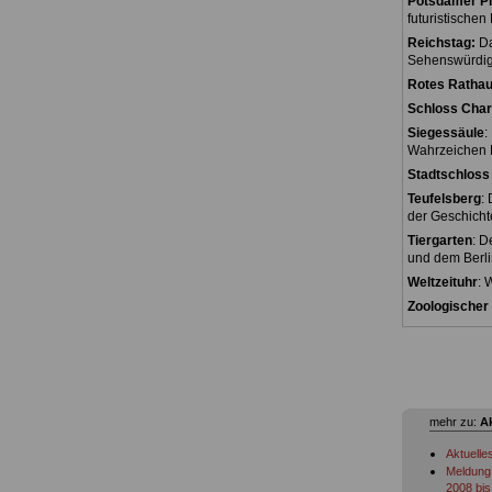
Potsdamer Pl
futuristischen
Reichstag:
Da
Sehenswürdigk
Rotes Rathau
Schloss Char
Siegessäule
:
Wahrzeichen B
Stadtschloss 
Teufelsberg
:
der Geschicht
Tiergarten
: D
und dem Berli
Weltzeituhr
: 
Zoologischer
mehr zu:
A
Aktuelle
Meldung 
2008 bis