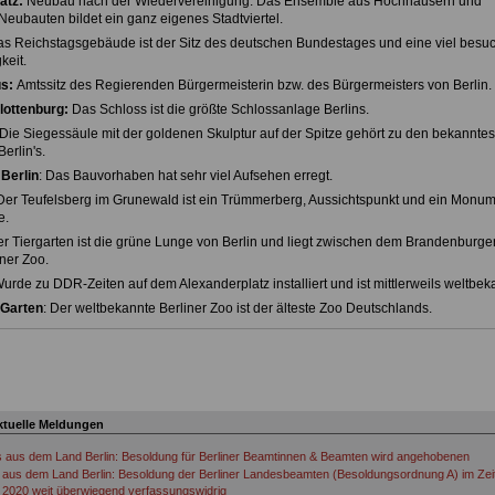
atz:
Neubau nach der Wiedervereinigung. Das Ensemble aus Hochhäusern und
 Neubauten bildet ein ganz eigenes Stadtviertel.
s Reichstagsgebäude ist der Sitz des deutschen Bundestages und eine viel besu
eit.
s:
Amtssitz des Regierenden Bürgermeisterin bzw. des Bürgermeisters von Berlin.
lottenburg:
Das Schloss ist die größte Schlossanlage Berlins.
 Die Siegessäule mit der goldenen Skulptur auf der Spitze gehört zu den bekanntes
erlin's.
Berlin
: Das Bauvorhaben hat sehr viel Aufsehen erregt.
 Der Teufelsberg im Grunewald ist ein Trümmerberg, Aussichtspunkt und ein Monu
e.
er Tiergarten ist die grüne Lunge von Berlin und liegt zwischen dem Brandenburger
ner Zoo.
Wurde zu DDR-Zeiten auf dem Alexanderplatz installiert und ist mittlerweils weltbek
 Garten
: Der weltbekannte Berliner Zoo ist der älteste Zoo Deutschlands.
ktuelle Meldungen
s aus dem Land Berlin: Besoldung für Berliner Beamtinnen & Beamten wird angehobenen
aus dem Land Berlin: Besoldung der Berliner Landesbeamten (Besoldungsordnung A) im Ze
 2020 weit überwiegend verfassungswidrig