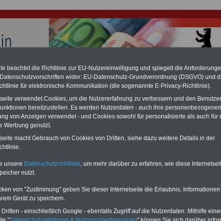
e beachtet die Richtlinie zur EU-Nutzereinwilligung und spiegelt die Anforderung
 Datenschutzvorschriften wider: EU-Datenschutz-Grundverordnung (DSGVO) und d
hlung für Beamte und Ruhestandsbeamte (zu geringe Alimentation)
chtlinie für elektronische Kommunikation (die sogenannte E-Privacy-Richtlinie).
fassungsgericht hat die Berliner Landesbesoldung für verfassungs-widrig
n muss bis
März 2027 eine Neuregelung der Besoldung beschließen). Auch be
tseite verwendet Cookies, um die Nutzererfahrung zu verbessern und den Benutze
 & Ruhestandsbeamte) gibt es teilweise hohe Nachzahlungen (Medienbericht
unktionen bereitzustellen. Es werden Nutzerdaten - auch ihre personenbezogenen
diese für
alle (!) Beamte
zwischen
mind. 3.000 und 13.000 Euro
, Der INFO-
ung von Anzeigen verwendet - und Cookies sowohl für personalisierte als auch für 
hierzu eine Broschüre heraus, die unmittelbar nach dem Beschluss des
te Werbung genutzt.
s der Bundesregierung vorgelegt wird (wahrscheinlich im Quartal.2026
Vor)Bestellung der Broschüre
.
tseite macht Gebrauch von Cookies von Dritten, siehe dazu weitere Details in der
htlinie.
r Beamte und den öffentlichen Dienst in Berlin:
te unsere
Datenschutzrichtlinie
, um mehr darüber zu erfahren, wie diese Internetse
peicher nutzt.
tzulage beschlossen
cken von "Zustimmung" geben Sie dieser Internetseite die Erlaubnis, Informationen
-ABO
mit drei Ratgebern für nur
PDF-SERVICE: 10 Bücher bzw. eBooks
hrem Gerät zu speichern.
Wissenswertes für Beamtinnen
wichtigen Themen für Beamte und dem
 Beamten-versorgungsrecht
Dienst
Zum Komplettpreis von 15 Euro i
ritten - einschließlich Google - ebenfalls Zugriff auf die Nutzerdaten. Mithilfe eine
 sowie Beihilferecht in Bund und
können Sie zehn Bücher als eBook
te "
Datenschutzerklärung & Nutzungsbedingungen
" können Sie sich darüber infor