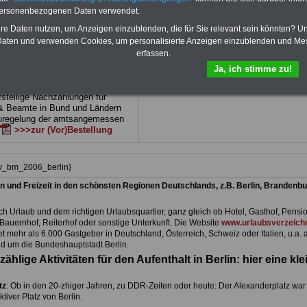
 drei Ratgeber sind übersichtlich
herunterladen, auch für Beschäftigte beim
personenbezogenen Daten verwendet.
d erläutern auch komp-lizierte
Land Berlin
geeignet: die Bücher behand
verständlich (auch für Mitarbei-
Beamtenrecht, Besoldung, Beihilfe,
hre Daten nutzen, um Anzeigen einzublenden, die für Sie relevant sein könnten? U
Mitarbeiter des öffentlichen
Beamtenversorgung, Rund ums Geld,
aten und verwenden Cookies, um personalisierte Anzeigen einzublenden und Me
Land
Nebentätigkeitsrecht, Frauen im öffentl. D
erfassen.
net)
BEHÖRDEN-ABO
>>>hier
und Berufseinstieg im öffentlichen Dienst
Ja, ich stimme zu!
kann die eBooks herunterladen, ausdruck
und lesen
>>>mehr Informationen
e Broschüre zum vorbestellen:
fstellige Nachzahlungen für
& Beamte in Bund und Ländern
uregelung der amtsangemessen
>>>zur (Vor)Bestellung
iv_bm_2006_berlin}
n und Freizeit in den schönsten Regionen Deutschlands, z.B. Berlin, Brandenbu
h Urlaub und dem richtigen Urlaubsquartier, ganz gleich ob Hotel, Gasthof, Pensio
Bauernhof, Reiterhof oder sonstige Unterkunft. Die Website
www.urlaubsverzeichn
et mehr als 6.000 Gastgeber in Deutschland, Österreich, Schweiz oder Italien, u.a. 
d um die Bundeshauptstadt Berlin.
zählige Aktivitäten für den Aufenthalt in Berlin: hier eine kle
tz
: Ob in den 20-zhiger Jahren, zu DDR-Zeiten oder heute: Der Alexanderplatz war
aktiver Platz von Berlin.