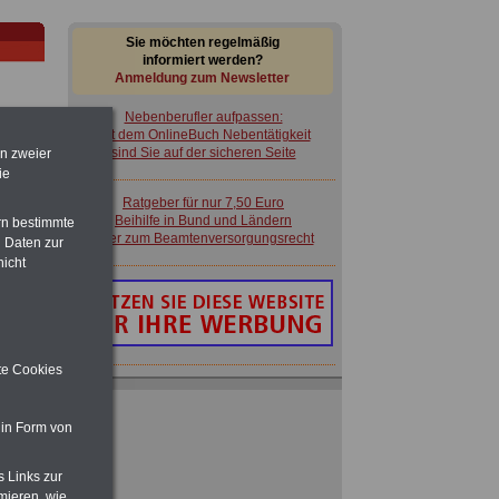
Sie möchten regelmäßig
informiert werden?
Anmeldung zum Newsletter
Nebenberufler aufpassen:
mit dem OnlineBuch Nebentätigkeit
sind Sie auf der sicheren Seite
en zweier
ie
Ratgeber für nur 7,50 Euro
im
Beihilfe in Bund und Ländern
rn bestimmte
en
oder zum Beamtenversorgungsrecht
 Daten zur
nicht
ite Cookies
Nebenberufler aufpassen:
mit dem OnlineBuch Nebentätigkeit
sind Sie auf der sicheren Seite
 in Form von
 zu
 Öff.
m Jahr
Ratgeber für nur 7,50 Euro
s Links zur
Beihilfe in Bund und Ländern
mieren, wie