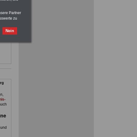
oder zum Beamtenversorgungsrecht
eln
nsere Partner
sswerte zu
ienst.
. Man
Nein
en
rg
n,
is-
auch
ine
 und