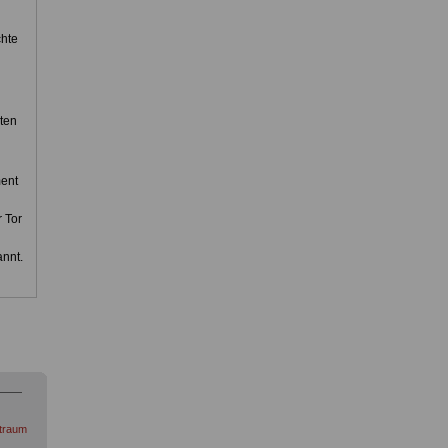
chte
ten
ment
 Tor
annt.
itraum