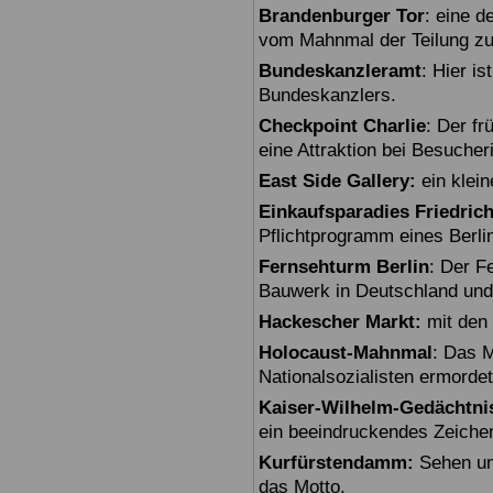
Brandenburger Tor
: eine 
vom Mahnmal der Teilung zu
Bundeskanzleramt
: Hier i
Bundeskanzlers.
Checkpoint Charlie
: Der fr
eine Attraktion bei Besuche
East Side Gallery:
ein klein
Einkaufsparadies Friedric
Pflichtprogramm eines Berli
Fernsehturm Berlin
: Der F
Bauwerk in Deutschland und
Hackescher Markt:
mit den 
Holocaust-Mahnmal
: Das M
Nationalsozialisten ermorde
Kaiser-Wilhelm-Gedächtni
ein beeindruckendes Zeiche
Kurfürstendamm:
Sehen un
das Motto.