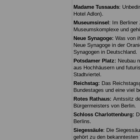
Madame Tussauds
: Unbedi
Hotel Adlon).
Museumsinsel
: Im Berline
Museumskomplexe und gehö
Neue Synagoge:
Was von ihr
Neue Synagoge in der Oranie
Synagogen in Deutschland.
Potsdamer Platz:
Neubau na
aus Hochhäusern und futuris
Stadtviertel.
Reichstag:
Das Reichstagsg
Bundestages und eine viel 
Rotes Rathaus:
Amtssitz de
Bürgermeisters von Berlin.
Schloss Charlottenburg:
Da
Berlins.
Siegessäule
: Die Siegessäu
gehört zu den bekanntesten 