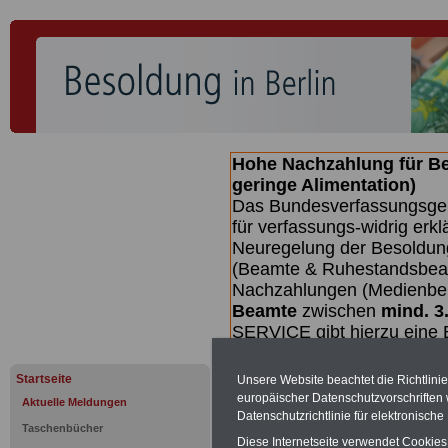
Hohe Nachzahlung für B
geringe Alimentation)
Das Bundesverfassungsgeri
für verfassungs-widrig erkl
Neuregelung der Besoldun
(Beamte & Ruhestandsbeamt
Nachzahlungen (Medienberi
Beamte
zwischen
mind. 3
SERVICE gibt hierzu eine 
dem Beschluss des Gesetz
wird (wahrscheinlich im Q
Startseite
Unsere Website beachtet die Richtlini
Broschüre
.
europäischer Datenschutzvorschrifte
Aktuelle Meldungen
Datenschutzrichtlinie für elektronisch
Taschenbücher
Diese Internetseite verwendet Cookie