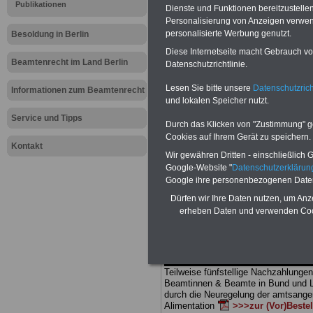
Meldung fü
Publikationen
Dienste und Funktionen bereitzustell
Personalisierung von Anzeigen verwende
öffentlichen
personalisierte Werbung genutzt.
Besoldung in Berlin
Diese Internetseite macht Gebrauch von
Rechte von
Beamtenrecht im Land Berlin
Datenschutzrichtlinie.
Lesen Sie bitte unsere
Datenschutzrich
Beamten we
Informationen zum Beamtenrecht
und lokalen Speicher nutzt.
Service und Tipps
Durch das Klicken von "Zustimmung" geb
BEHÖRDEN-ABO
mit drei Ratgebern
Cookies auf Ihrem Gerät zu speichern.
25,00 Euro: Wissenswertes für Bea
Kontakt
Wir gewähren Dritten - einschließlich Go
und Beamte, Beamten-versorgungsr
(Bund/Länder) sowie Beihilferecht i
Google-Website "
Datenschutzerkläru
Ländern. Alle drei Ratgeber sind über
Google ihre personenbezogenen Date
gegliedert und erläutern auch komp-li
Dürfen wir Ihre Daten nutzen, um Anz
Sachverhalte verständlich (auch für M
erheben Daten und verwenden Cook
terinnen und Mitarbeiter des öffentli
Dienstes im
Land
Berlin
geeignet)
BEHÖRDEN-ABO
>
bestellen
ACHTUNG Neue Broschüre zum vorb
Teilweise fünfstellige Nachzahlungen
Beamtinnen & Beamte in Bund und 
durch die Neuregelung der amtsang
Alimentation
>>>zur (Vor)Beste