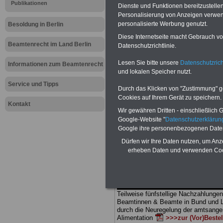
Meldung fü
Publikationen
Dienste und Funktionen bereitzustell
Personalisierung von Anzeigen verwende
öffentlichen
personalisierte Werbung genutzt.
Besoldung in Berlin
Diese Internetseite macht Gebrauch von
Appell der
Beamtenrecht im Land Berlin
Datenschutzrichtlinie.
Lesen Sie bitte unsere
Datenschutzrich
Personalve
Informationen zum Beamtenrecht
und lokalen Speicher nutzt.
Service und Tipps
Durch das Klicken von "Zustimmung" geb
BEHÖRDEN-ABO
mit drei Ratgebern
Cookies auf Ihrem Gerät zu speichern.
25,00 Euro: Wissenswertes für Bea
Kontakt
Wir gewähren Dritten - einschließlich Go
und Beamte, Beamten-versorgungsr
(Bund/Länder) sowie Beihilferecht i
Google-Website "
Datenschutzerkläru
Ländern. Alle drei Ratgeber sind über
Google ihre personenbezogenen Date
gegliedert und erläutern auch komp-li
Dürfen wir Ihre Daten nutzen, um Anz
Sachverhalte verständlich (auch für M
erheben Daten und verwenden Cook
terinnen und Mitarbeiter des öffentli
Dienstes im
Land
Berlin
geeignet)
BEHÖRDEN-ABO
>
bestellen
ACHTUNG Neue Broschüre zum vorb
Teilweise fünfstellige Nachzahlungen
Beamtinnen & Beamte in Bund und 
durch die Neuregelung der amtsang
Alimentation
>>>zur (Vor)Beste