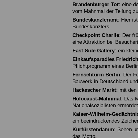
Brandenburger Tor
: eine 
vom Mahnmal der Teilung zu
Bundeskanzleramt
: Hier i
Bundeskanzlers.
Checkpoint Charlie
: Der fr
eine Attraktion bei Besuche
East Side Gallery:
ein klein
Einkaufsparadies Friedric
Pflichtprogramm eines Berli
Fernsehturm Berlin
: Der F
Bauwerk in Deutschland und
Hackescher Markt:
mit den 
Holocaust-Mahnmal
: Das M
Nationalsozialisten ermorde
Kaiser-Wilhelm-Gedächtni
ein beeindruckendes Zeiche
Kurfürstendamm:
Sehen un
das Motto.