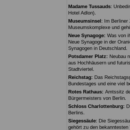
Madame Tussauds
: Unbedi
Hotel Adlon).
Museumsinsel
: Im Berline
Museumskomplexe und gehö
Neue Synagoge:
Was von ihr
Neue Synagoge in der Oranie
Synagogen in Deutschland.
Potsdamer Platz:
Neubau na
aus Hochhäusern und futuris
Stadtviertel.
Reichstag:
Das Reichstagsg
Bundestages und eine viel 
Rotes Rathaus:
Amtssitz de
Bürgermeisters von Berlin.
Schloss Charlottenburg:
Da
Berlins.
Siegessäule
: Die Siegessäu
gehört zu den bekanntesten 