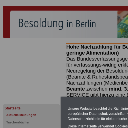
Hohe Nachzahlung für B
geringe Alimentation)
Das Bundesverfassungsgeri
für verfassungs-widrig erkl
Neuregelung der Besoldun
(Beamte & Ruhestandsbeamt
Nachzahlungen (Medienberi
Beamte
zwischen
mind. 3
SERVICE gibt hierzu eine 
dem Beschluss des Gesetz
wird (wahrscheinlich im Q
Startseite
Unsere Website beachtet die Richtlini
Broschüre
.
europäischer Datenschutzvorschrifte
Aktuelle Meldungen
Datenschutzrichtlinie für elektronisch
Taschenbücher
Diese Internetseite verwendet Cookie