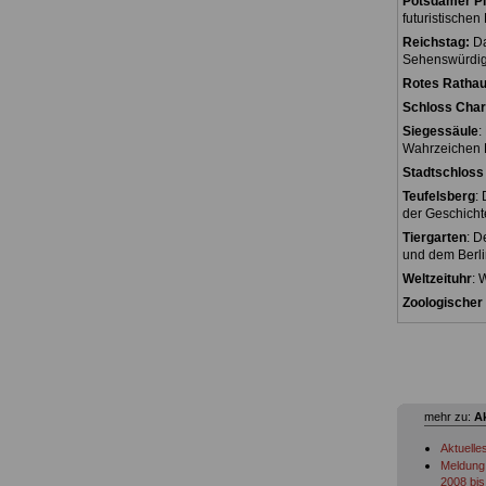
Potsdamer Pl
futuristischen
Reichstag:
Da
Sehenswürdigk
Rotes Rathau
Schloss Char
Siegessäule
:
Wahrzeichen B
Stadtschloss 
Teufelsberg
:
der Geschicht
Tiergarten
: D
und dem Berli
Weltzeituhr
: 
Zoologischer
mehr zu:
A
Aktuelle
Meldung 
2008 bis