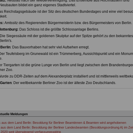
atz:
Neubau nach der Wiedervereinigung. Das Ensemble aus Hochhäusern und
 Neubauten bildet ein ganz eigenes Stadtviertel.
s Reichstagsgebäude ist der Sitz des deutschen Bundestages und eine viel besu
eit.
s:
Amtssitz des Regierenden Bürgermeisterin bzw. des Bürgermeisters von Berlin.
lottenburg:
Das Schloss ist die größte Schlossanlage Berlins.
 Die Siegessäule mit der goldenen Skulptur auf der Spitze gehört zu den bekanntes
erlin's.
Berlin
: Das Bauvorhaben hat sehr viel Aufsehen erregt.
 Der Teufelsberg im Grunewald ist ein Trümmerberg, Aussichtspunkt und ein Monu
e.
er Tiergarten ist die grüne Lunge von Berlin und liegt zwischen dem Brandenburger
ner Zoo.
Wurde zu DDR-Zeiten auf dem Alexanderplatz installiert und ist mittlerweils weltbek
 Garten
: Der weltbekannte Berliner Zoo ist der älteste Zoo Deutschlands.
ktuelle Meldungen
s aus dem Land Berlin: Besoldung für Berliner Beamtinnen & Beamten wird angehobenen
aus dem Land Berlin: Besoldung der Berliner Landesbeamten (Besoldungsordnung A) im Ze
 2020 weit überwiegend verfassungswidrig