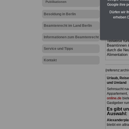
Publikationen
Ländern. Alle
Google ihre 
gegliedert un
Sachverhalte 
Dürfen wir I
Besoldung in Berlin
terinnen und 
erheben D
Dienstes im
Berlin
geeig
Beamtenrecht im Land Berlin
bestellen
ACHTUNG Neu
Informationen zum Beamtenrecht
Teilweise fün
Beamtinnen 
Service und Tipps
durch die Ne
Alimentation
Kontakt
{referenz:arch
Urlaub, Reise
und Umland
Sehnsucht nac
Appartement, 
online.de
biet
Gastgeber run
Es gibt un
Auswahl:
Alexanderpla
bleibt ein attr