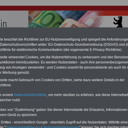
e beachtet die Richtlinie zur EU-Nutzereinwilligung und spiegelt die Anforderung
 Datenschutzvorschriften wider: EU-Datenschutz-Grundverordnung (DSGVO) und d
hlung für Beamte und Ruhestandsbeamte (zu geringe Alimentation)
chtlinie für elektronische Kommunikation (die sogenannte E-Privacy-Richtlinie).
fassungsgericht hat die Berliner Landesbesoldung für verfassungs-widrig
n muss bis
März 2027 eine Neuregelung der Besoldung beschließen). Auch be
tseite verwendet Cookies, um die Nutzererfahrung zu verbessern und den Benutze
 & Ruhestandsbeamte) gibt es teilweise hohe Nachzahlungen (Medienbericht
unktionen bereitzustellen. Es werden Nutzerdaten - auch ihre personenbezogenen
diese für
alle (!) Beamte
zwischen
mind. 3.000 und 13.000 Euro
, Der INFO-
ung von Anzeigen verwendet - und Cookies sowohl für personalisierte als auch für 
hierzu eine Broschüre heraus, die unmittelbar nach dem Beschluss des
te Werbung genutzt.
s der Bundesregierung vorgelegt wird (wahrscheinlich im Quartal.2026
Vor)Bestellung der Broschüre
.
tseite macht Gebrauch von Cookies von Dritten, siehe dazu weitere Details in der
htlinie.
r Beamte und den öffentlichen Dienst in Berlin: Gefahr im
te unsere
Datenschutzrichtlinie
, um mehr darüber zu erfahren, wie diese Internetse
peicher nutzt.
cken von "Zustimmung" geben Sie dieser Internetseite die Erlaubnis, Informationen
-ABO
mit drei Ratgebern für nur
PDF-SERVICE: 10 Bücher bzw. eBooks
hrem Gerät zu speichern.
Wissenswertes für Beamtinnen
wichtigen Themen für Beamte und dem
 Beamten-versorgungsrecht
Dienst
Zum Komplettpreis von 15 Euro i
ritten - einschließlich Google - ebenfalls Zugriff auf die Nutzerdaten. Mithilfe eine
 sowie Beihilferecht in Bund und
können Sie zehn Bücher als eBook
te "
Datenschutzerklärung & Nutzungsbedingungen
" können Sie sich darüber infor