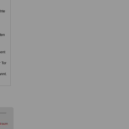
chte
ten
ment
 Tor
annt.
itraum