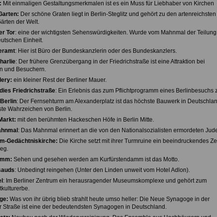
:
Mit einmaligen Gestaltungsmerkmalen ist es ein Muss für Liebhaber von Kirchen
Garten:
Der schöne Graten liegt in Berlin-Steglitz und gehört zu den artenreichsten
ärten der Welt.
r Tor
: eine der wichtigsten Sehenswürdigkeiten. Wurde vom Mahnmal der Teilun
utschen Einheit.
eramt
: Hier ist Büro der Bundeskanzlerin oder des Bundeskanzlers.
harlie
: Der frühere Grenzübergang in der Friedrichstraße ist eine Attraktion bei
n und Besuchern.
lery:
ein kleiner Rest der Berliner Mauer.
dies Friedrichstraße
: Ein Erlebnis das zum Pflichtprogramm eines Berlinbesuchs z
Berlin
: Der Fernsehturm am Alexanderplatz ist das höchste Bauwerk in Deutschla
te Wahrzeichen von Berlin.
Markt:
mit den berühmten Hackeschen Höfe in Berlin Mitte.
ahnmal
: Das Mahnmal erinnert an die von den Nationalsozialisten ermordeten Jud
lm-Gedächtniskirche:
Die Kirche setzt mit ihrer Turmruine ein beeindruckendes Z
eg.
amm:
Sehen und gesehen werden am Kurfürstendamm ist das Motto.
sauds
: Unbedingt reingehen (Unter den Linden unweit vom Hotel Adlon).
l
: Im Berliner Zentrum ein herausragender Museumskomplexe und gehört zum
ulturerbe.
ge:
Was von ihr übrig blieb strahlt heute umso heller: Die Neue Synagoge in der
 Straße ist eine der bedeutendsten Synagogen in Deutschland.