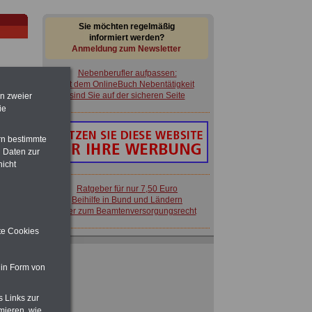
Sie möchten regelmäßig
informiert werden?
Anmeldung zum Newsletter
Nebenberufler aufpassen:
mit dem OnlineBuch Nebentätigkeit
sind Sie auf der sicheren Seite
en zweier
ie
im
rn bestimmte
en
 Daten zur
nicht
Ratgeber für nur 7,50 Euro
Beihilfe in Bund und Ländern
oder zum Beamtenversorgungsrecht
ite Cookies
Nebenberufler aufpassen:
mit dem OnlineBuch Nebentätigkeit
sind Sie auf der sicheren Seite
 in Form von
 zu
 Öff.
m Jahr
s Links zur
mieren, wie