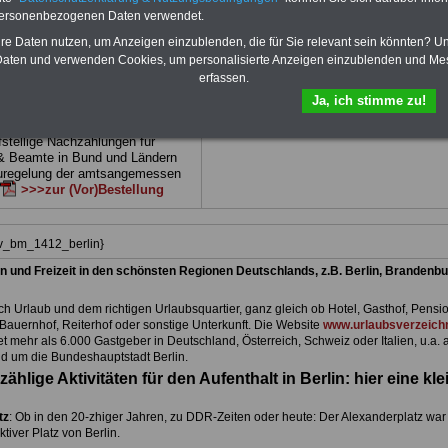
 drei Ratgeber sind übersichtlich
herunterladen, auch für Beschäftigte beim
personenbezogenen Daten verwendet.
d erläutern auch komp-lizierte
Land Berlin
geeignet: die Bücher behand
verständlich (auch für Mitarbei-
Beamtenrecht, Besoldung, Beihilfe,
hre Daten nutzen, um Anzeigen einzublenden, die für Sie relevant sein könnten? U
Mitarbeiter des öffentlichen
Beamtenversorgung, Rund ums Geld,
aten und verwenden Cookies, um personalisierte Anzeigen einzublenden und Me
Land
Nebentätigkeitsrecht, Frauen im öffentl. D
erfassen.
net)
BEHÖRDEN-ABO
>>>hier
und Berufseinstieg im öffentlichen Dienst
Ja, ich stimme zu!
kann die eBooks herunterladen, ausdruck
und lesen
>>>mehr Informationen
e Broschüre zum vorbestellen:
fstellige Nachzahlungen für
& Beamte in Bund und Ländern
uregelung der amtsangemessen
>>>zur (Vor)Bestellung
iv_bm_1412_berlin}
n und Freizeit in den schönsten Regionen Deutschlands, z.B. Berlin, Brandenbu
h Urlaub und dem richtigen Urlaubsquartier, ganz gleich ob Hotel, Gasthof, Pensio
Bauernhof, Reiterhof oder sonstige Unterkunft. Die Website
www.urlaubsverzeichn
et mehr als 6.000 Gastgeber in Deutschland, Österreich, Schweiz oder Italien, u.a. 
d um die Bundeshauptstadt Berlin.
zählige Aktivitäten für den Aufenthalt in Berlin: hier eine kle
tz
: Ob in den 20-zhiger Jahren, zu DDR-Zeiten oder heute: Der Alexanderplatz war
aktiver Platz von Berlin.