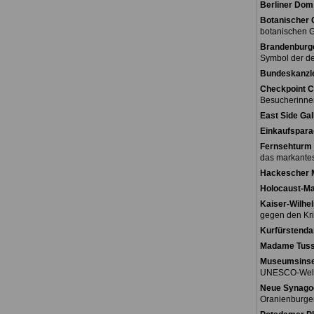
Berliner Dom
Botanischer 
botanischen G
Brandenburge
Symbol der de
Bundeskanzl
Checkpoint C
Besucherinne
East Side Gal
Einkaufspara
Fernsehturm 
das markantes
Hackescher 
Holocaust-M
Kaiser-Wilhe
gegen den Kri
Kurfürstend
Madame Tus
Museumsinse
UNESCO-Weltk
Neue Synago
Oranienburger