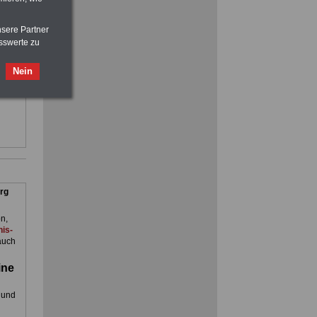
eln
nsere Partner
sswerte zu
Ratgeber für nur 7,50 Euro
ienst.
Beihilfe in Bund und Ländern
. Man
oder zum Beamtenversorgungsrecht
Nein
en
rg
n,
is-
auch
ine
 und