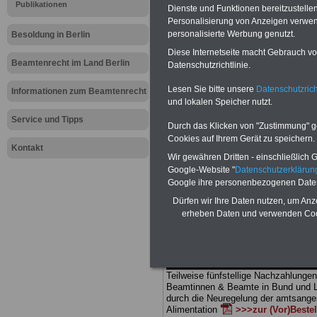
Meldung fü
Publikationen
Dienste und Funktionen bereitzustell
Personalisierung von Anzeigen verwende
öffentlichen
personalisierte Werbung genutzt.
Besoldung in Berlin
Diese Internetseite macht Gebrauch von
GdP: Budge
Beamtenrecht im Land Berlin
Datenschutzrichtlinie.
Lesen Sie bitte unsere
Datenschutzrich
Kleidung z
Informationen zum Beamtenrecht
und lokalen Speicher nutzt.
Service und Tipps
Durch das Klicken von "Zustimmung" geb
BEHÖRDEN-ABO
mit drei Ratgebern
Cookies auf Ihrem Gerät zu speichern.
25,00 Euro: Wissenswertes für Bea
Kontakt
Wir gewähren Dritten - einschließlich Go
und Beamte, Beamten-versorgungsr
(Bund/Länder) sowie Beihilferecht i
Google-Website "
Datenschutzerkläru
Ländern. Alle drei Ratgeber sind über
Google ihre personenbezogenen Date
gegliedert und erläutern auch komp-li
Dürfen wir Ihre Daten nutzen, um Anz
Sachverhalte verständlich (auch für M
erheben Daten und verwenden Cook
terinnen und Mitarbeiter des öffentli
Dienstes im
Land
Berlin
geeignet)
BEHÖRDEN-ABO
>
bestellen
ACHTUNG Neue Broschüre zum vorb
Teilweise fünfstellige Nachzahlungen
Beamtinnen & Beamte in Bund und 
durch die Neuregelung der amtsang
Alimentation
>>>zur (Vor)Beste