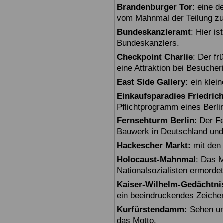
Brandenburger Tor
: eine 
vom Mahnmal der Teilung zu
Bundeskanzleramt
: Hier i
Bundeskanzlers.
Checkpoint Charlie
: Der fr
eine Attraktion bei Besuche
East Side Gallery:
ein klein
Einkaufsparadies Friedric
Pflichtprogramm eines Berli
Fernsehturm Berlin
: Der F
Bauwerk in Deutschland und
Hackescher Markt:
mit den 
Holocaust-Mahnmal
: Das M
Nationalsozialisten ermorde
Kaiser-Wilhelm-Gedächtni
ein beeindruckendes Zeiche
Kurfürstendamm:
Sehen un
das Motto.