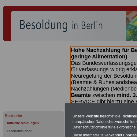
Hohe Nachzahlung für B
geringe Alimentation)
Das Bundesverfassungsgeri
für verfassungs-widrig erkl
Neuregelung der Besoldun
(Beamte & Ruhestandsbeamt
Nachzahlungen (Medienberi
Beamte
zwischen
mind. 3
SERVICE gibt hierzu eine 
dem Beschluss des Gesetz
wird (wahrscheinlich im Q
Startseite
Unsere Website beachtet die Richtlini
Broschüre
.
europäischer Datenschutzvorschrifte
Aktuelle Meldungen
Datenschutzrichtlinie für elektronisch
Taschenbücher
Diese Internetseite verwendet Cookie