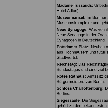
Madame Tussauds
: Unbedi
Hotel Adlon).
Museumsinsel
: Im Berline
Museumskomplexe und gehö
Neue Synagoge:
Was von ihr
Neue Synagoge in der Oranie
Synagogen in Deutschland.
Potsdamer Platz:
Neubau na
aus Hochhäusern und futuris
Stadtviertel.
Reichstag:
Das Reichstagsg
Bundestages und eine viel 
Rotes Rathaus:
Amtssitz de
Bürgermeisters von Berlin.
Schloss Charlottenburg:
Da
Berlins.
Siegessäule
: Die Siegessäu
gehört zu den bekanntesten 