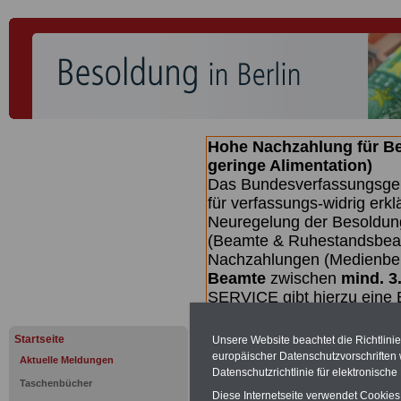
Hohe Nachzahlung für B
geringe Alimentation)
Das Bundesverfassungsgeri
für verfassungs-widrig erkl
Neuregelung der Besoldun
(Beamte & Ruhestandsbeamt
Nachzahlungen (Medienberi
Beamte
zwischen
mind. 3
SERVICE gibt hierzu eine 
dem Beschluss des Gesetz
wird (wahrscheinlich im Q
Startseite
Unsere Website beachtet die Richtlini
Broschüre
.
europäischer Datenschutzvorschrifte
Aktuelle Meldungen
Datenschutzrichtlinie für elektronisch
Taschenbücher
Diese Internetseite verwendet Cookie