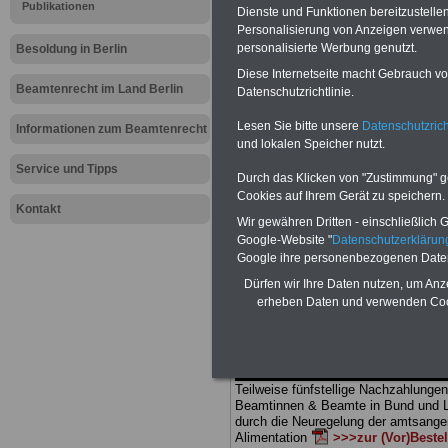
Meldung fü
Publikationen
Dienste und Funktionen bereitzustell
Personalisierung von Anzeigen verwende
öffentlichen
personalisierte Werbung genutzt.
Besoldung in Berlin
Diese Internetseite macht Gebrauch von
Polizei sol
Beamtenrecht im Land Berlin
Datenschutzrichtlinie.
Lesen Sie bitte unsere
Datenschutzrich
ausgerüste
Informationen zum Beamtenrecht
und lokalen Speicher nutzt.
Service und Tipps
Durch das Klicken von "Zustimmung" geb
BEHÖRDEN-ABO
mit drei Ratgebern
Cookies auf Ihrem Gerät zu speichern.
25,00 Euro: Wissenswertes für Bea
Kontakt
Wir gewähren Dritten - einschließlich Go
und Beamte, Beamten-versorgungsr
(Bund/Länder) sowie Beihilferecht i
Google-Website "
Datenschutzerkläru
Ländern. Alle drei Ratgeber sind über
Google ihre personenbezogenen Date
gegliedert und erläutern auch komp-li
Dürfen wir Ihre Daten nutzen, um Anz
Sachverhalte verständlich (auch für M
erheben Daten und verwenden Cook
terinnen und Mitarbeiter des öffentli
Dienstes im
Land
Berlin
geeignet)
BEHÖRDEN-ABO
>
bestellen
ACHTUNG Neue Broschüre zum vorb
Teilweise fünfstellige Nachzahlungen
Beamtinnen & Beamte in Bund und 
durch die Neuregelung der amtsang
Alimentation
>>>zur (Vor)Beste