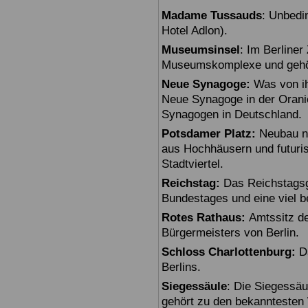
Madame Tussauds
: Unbedi
Hotel Adlon).
Museumsinsel
: Im Berline
Museumskomplexe und gehö
Neue Synagoge:
Was von ihr
Neue Synagoge in der Oranie
Synagogen in Deutschland.
Potsdamer Platz:
Neubau na
aus Hochhäusern und futuris
Stadtviertel.
Reichstag:
Das Reichstagsg
Bundestages und eine viel 
Rotes Rathaus:
Amtssitz de
Bürgermeisters von Berlin.
Schloss Charlottenburg:
Da
Berlins.
Siegessäule
: Die Siegessäu
gehört zu den bekanntesten 