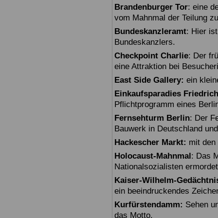
Brandenburger Tor
: eine 
vom Mahnmal der Teilung zu
Bundeskanzleramt
: Hier i
Bundeskanzlers.
Checkpoint Charlie
: Der fr
eine Attraktion bei Besuche
East Side Gallery:
ein klein
Einkaufsparadies Friedric
Pflichtprogramm eines Berli
Fernsehturm Berlin
: Der F
Bauwerk in Deutschland und
Hackescher Markt:
mit den 
Holocaust-Mahnmal
: Das M
Nationalsozialisten ermorde
Kaiser-Wilhelm-Gedächtni
ein beeindruckendes Zeiche
Kurfürstendamm:
Sehen un
das Motto.