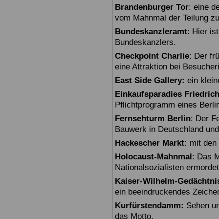
Brandenburger Tor
: eine 
vom Mahnmal der Teilung zu
Bundeskanzleramt
: Hier i
Bundeskanzlers.
Checkpoint Charlie
: Der fr
eine Attraktion bei Besuche
East Side Gallery:
ein klein
Einkaufsparadies Friedric
Pflichtprogramm eines Berli
Fernsehturm Berlin
: Der F
Bauwerk in Deutschland und
Hackescher Markt:
mit den 
Holocaust-Mahnmal
: Das M
Nationalsozialisten ermorde
Kaiser-Wilhelm-Gedächtni
ein beeindruckendes Zeiche
Kurfürstendamm:
Sehen un
das Motto.