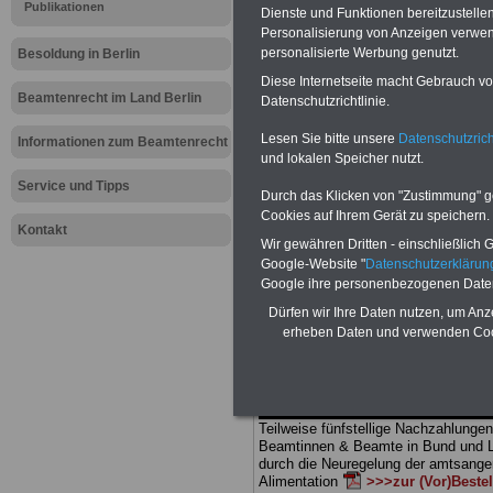
Meldung fü
Publikationen
Dienste und Funktionen bereitzustell
Personalisierung von Anzeigen verwende
öffentlichen
personalisierte Werbung genutzt.
Besoldung in Berlin
Diese Internetseite macht Gebrauch von
Forderung 
Beamtenrecht im Land Berlin
Datenschutzrichtlinie.
Lesen Sie bitte unsere
Datenschutzrich
Ruhestand
Informationen zum Beamtenrecht
und lokalen Speicher nutzt.
Service und Tipps
Durch das Klicken von "Zustimmung" geb
BEHÖRDEN-ABO
mit drei Ratgebern
Cookies auf Ihrem Gerät zu speichern.
25,00 Euro: Wissenswertes für Bea
Kontakt
Wir gewähren Dritten - einschließlich Go
und Beamte, Beamten-versorgungsr
(Bund/Länder) sowie Beihilferecht i
Google-Website "
Datenschutzerkläru
Ländern. Alle drei Ratgeber sind über
Google ihre personenbezogenen Date
gegliedert und erläutern auch komp-li
Dürfen wir Ihre Daten nutzen, um Anz
Sachverhalte verständlich (auch für M
erheben Daten und verwenden Cook
terinnen und Mitarbeiter des öffentli
Dienstes im
Land
Berlin
geeignet)
BEHÖRDEN-ABO
>
bestellen
ACHTUNG Neue Broschüre zum vorb
Teilweise fünfstellige Nachzahlungen
Beamtinnen & Beamte in Bund und 
durch die Neuregelung der amtsang
Alimentation
>>>zur (Vor)Beste