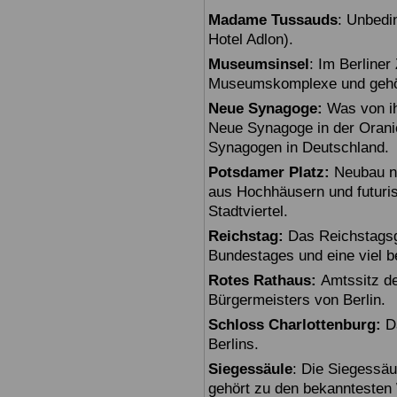
Madame Tussauds
: Unbedi
Hotel Adlon).
Museumsinsel
: Im Berline
Museumskomplexe und gehö
Neue Synagoge:
Was von ihr
Neue Synagoge in der Oranie
Synagogen in Deutschland.
Potsdamer Platz:
Neubau na
aus Hochhäusern und futuris
Stadtviertel.
Reichstag:
Das Reichstagsg
Bundestages und eine viel 
Rotes Rathaus:
Amtssitz de
Bürgermeisters von Berlin.
Schloss Charlottenburg:
Da
Berlins.
Siegessäule
: Die Siegessäu
gehört zu den bekanntesten 