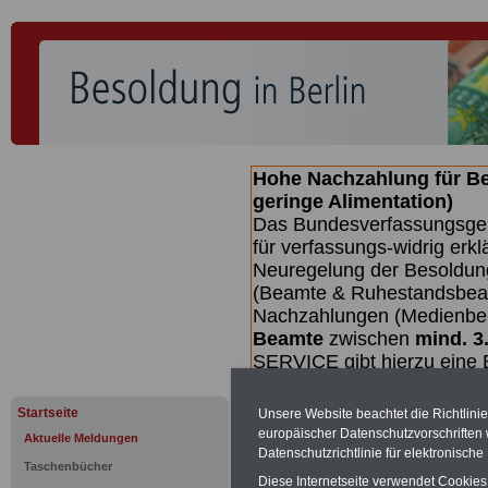
Hohe Nachzahlung für B
geringe Alimentation)
Das Bundesverfassungsgeri
für verfassungs-widrig erkl
Neuregelung der Besoldun
(Beamte & Ruhestandsbeamt
Nachzahlungen (Medienberi
Beamte
zwischen
mind. 3
SERVICE gibt hierzu eine 
dem Beschluss des Gesetz
wird (wahrscheinlich im Q
Startseite
Unsere Website beachtet die Richtlini
Broschüre
.
europäischer Datenschutzvorschrifte
Aktuelle Meldungen
Datenschutzrichtlinie für elektronisch
Taschenbücher
Diese Internetseite verwendet Cookie