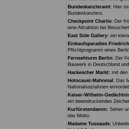
Bundeskanzleramt
: Hier i
Bundeskanzlers.
Checkpoint Charlie
: Der fr
eine Attraktion bei Besuche
East Side Gallery:
ein klein
Einkaufsparadies Friedric
Pflichtprogramm eines Berli
Fernsehturm Berlin
: Der F
Bauwerk in Deutschland und
Hackescher Markt:
mit den 
Holocaust-Mahnmal
: Das M
Nationalsozialisten ermorde
Kaiser-Wilhelm-Gedächtni
ein beeindruckendes Zeiche
Kurfürstendamm:
Sehen un
das Motto.
Madame Tussauds
: Unbedi