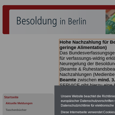
Hohe Nachzahlung für B
geringe Alimentation)
Das Bundesverfassungsgeri
für verfassungs-widrig erkl
Neuregelung der Besoldun
(Beamte & Ruhestandsbeamt
Nachzahlungen (Medienberi
Beamte
zwischen
mind. 3
SERVICE gibt hierzu eine 
dem Beschluss des Gesetz
wird (wahrscheinlich im Q
Unsere Website beachtet die Richtlini
Startseite
Broschüre
.
europäischer Datenschutzvorschrifte
Aktuelle Meldungen
Datenschutzrichtlinie für elektronisch
Taschenbücher
Diese Internetseite verwendet Cookie