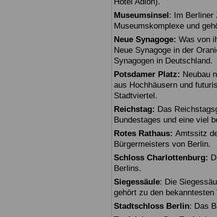
Hotel Adlon).
Museumsinsel
: Im Berline
Museumskomplexe und gehö
Neue Synagoge:
Was von ihr
Neue Synagoge in der Oranie
Synagogen in Deutschland.
Potsdamer Platz:
Neubau na
aus Hochhäusern und futuris
Stadtviertel.
Reichstag:
Das Reichstagsg
Bundestages und eine viel 
Rotes Rathaus:
Amtssitz de
Bürgermeisters von Berlin.
Schloss Charlottenburg:
Da
Berlins.
Siegessäule
: Die Siegessäu
gehört zu den bekanntesten 
Stadtschloss Berlin
: Das B