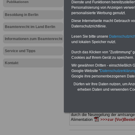
Meldung fü
Dienste und Funktionen bereitzustell
Publikationen
Personalisierung von Anzeigen verwende
personalisierte Werbung genutzt.
öffentlichen
Besoldung in Berlin
Diese Internetseite macht Gebrauch von
Datenschutzrichtlinie.
Tariflicher
Beamtenrecht im Land Berlin
Lesen Sie bitte unsere
Datenschutzrich
Informationen zum Beamtenrecht
und lokalen Speicher nutzt.
BEHÖRDEN-ABO
mit drei Ratgebern
25,00 Euro: Wissenswertes für Bea
Service und Tipps
Durch das Klicken von "Zustimmung" geb
und Beamte, Beamten-versorgungsr
Cookies auf Ihrem Gerät zu speichern.
(Bund/Länder) sowie Beihilferecht i
Kontakt
Ländern. Alle drei Ratgeber sind über
Wir gewähren Dritten - einschließlich Go
gegliedert und erläutern auch komp-li
Google-Website "
Datenschutzerkläru
Sachverhalte verständlich (auch für M
Google ihre personenbezogenen Date
terinnen und Mitarbeiter des öffentli
Dienstes im
Land
Dürfen wir Ihre Daten nutzen, um Anz
Berlin
geeignet)
BEHÖRDEN-ABO
>
erheben Daten und verwenden Cook
bestellen
ACHTUNG Neue Broschüre zum vorb
Teilweise fünfstellige Nachzahlungen
Beamtinnen & Beamte in Bund und 
durch die Neuregelung der amtsang
Alimentation
>>>zur (Vor)Beste