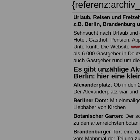
{referenz:archiv
Urlaub, Reisen und Freize
z.B. Berlin, Brandenburg
Sehnsucht nach Urlaub und d
Hotel, Gasthof, Pension, Ap
Unterkunft. Die Website
www
als 6.000 Gastgeber in Deuts
auch Gastgeber rund um die
Es gibt unzählige Akt
Berlin: hier eine kle
Alexanderplatz
: Ob in den 
Der Alexanderplatz war und bl
Berliner Dom:
Mit einmalig
Liebhaber von Kirchen
Botanischer Garten:
Der sc
zu den artenreichsten botan
Brandenburger Tor
: eine 
vom Mahnmal der Teilung zu