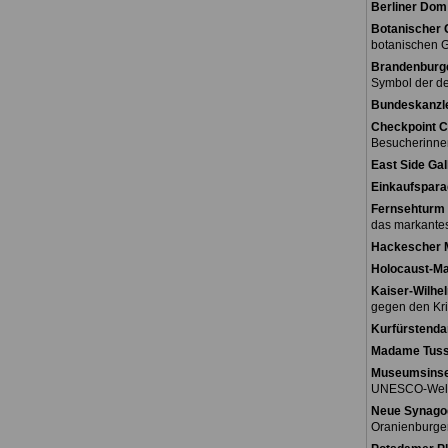
Berliner Dom
Botanischer 
botanischen G
Brandenburge
Symbol der de
Bundeskanzl
Checkpoint C
Besucherinne
East Side Gal
Einkaufspara
Fernsehturm 
das markantes
Hackescher 
Holocaust-M
Kaiser-Wilhe
gegen den Kri
Kurfürstend
Madame Tus
Museumsinse
UNESCO-Weltk
Neue Synago
Oranienburger