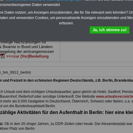
 drei Ratgeber sind übersichtlich
herunterladen, auch für Beschäftigte beim
personenbezogenen Daten verwendet.
d erläutern auch komp-lizierte
Land Berlin
geeignet: die Bücher behand
verständlich (auch für Mitarbei-
Beamtenrecht, Besoldung, Beihilfe,
hre Daten nutzen, um Anzeigen einzublenden, die für Sie relevant sein könnten? U
Mitarbeiter des öffentlichen
Beamtenversorgung, Rund ums Geld,
aten und verwenden Cookies, um personalisierte Anzeigen einzublenden und Me
Land
Nebentätigkeitsrecht, Frauen im öffentl. D
erfassen.
net)
BEHÖRDEN-ABO
>>>hier
und Berufseinstieg im öffentlichen Dienst
Ja, ich stimme zu!
kann die eBooks herunterladen, ausdruck
und lesen
>>>mehr Informationen
e Broschüre zum vorbestellen:
fstellige Nachzahlungen für
& Beamte in Bund und Ländern
uregelung der amtsangemessen
>>>zur (Vor)Bestellung
iv_bm_0912_berlin}
n und Freizeit in den schönsten Regionen Deutschlands, z.B. Berlin, Brandenbu
h Urlaub und dem richtigen Urlaubsquartier, ganz gleich ob Hotel, Gasthof, Pensio
Bauernhof, Reiterhof oder sonstige Unterkunft. Die Website
www.urlaubsverzeichn
et mehr als 6.000 Gastgeber in Deutschland, Österreich, Schweiz oder Italien, u.a. 
d um die Bundeshauptstadt Berlin.
zählige Aktivitäten für den Aufenthalt in Berlin: hier eine kle
tz
: Ob in den 20-zhiger Jahren, zu DDR-Zeiten oder heute: Der Alexanderplatz war
aktiver Platz von Berlin.