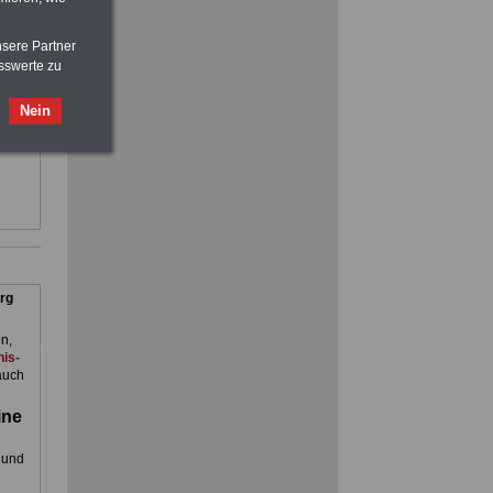
mit dem OnlineBuch Nebentätigkeit
sind Sie auf der sicheren Seite
eln
nsere Partner
sswerte zu
Ratgeber für nur 7,50 Euro
ienst.
Beihilfe in Bund und Ländern
. Man
oder zum Beamtenversorgungsrecht
Nein
en
rg
n,
is-
auch
ine
 und