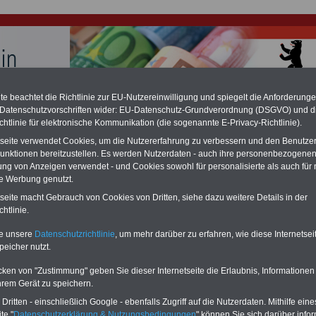
e beachtet die Richtlinie zur EU-Nutzereinwilligung und spiegelt die Anforderung
 Datenschutzvorschriften wider: EU-Datenschutz-Grundverordnung (DSGVO) und d
hlung für Beamte und Ruhestandsbeamte (zu geringe Alimentation)
chtlinie für elektronische Kommunikation (die sogenannte E-Privacy-Richtlinie).
fassungsgericht hat die Berliner Landesbesoldung für verfassungs-widrig
n muss bis
März 2027 eine Neuregelung der Besoldung beschließen). Auch be
tseite verwendet Cookies, um die Nutzererfahrung zu verbessern und den Benutze
 & Ruhestandsbeamte) gibt es teilweise hohe Nachzahlungen (Medienbericht
unktionen bereitzustellen. Es werden Nutzerdaten - auch ihre personenbezogenen
diese für
alle (!) Beamte
zwischen
mind. 3.000 und 13.000 Euro
, Der INFO-
ung von Anzeigen verwendet - und Cookies sowohl für personalisierte als auch für 
hierzu eine Broschüre heraus, die unmittelbar nach dem Beschluss des
te Werbung genutzt.
s der Bundesregierung vorgelegt wird (wahrscheinlich im Quartal.2026
Vor)Bestellung der Broschüre
.
tseite macht Gebrauch von Cookies von Dritten, siehe dazu weitere Details in der
htlinie.
r Beamte und den öffentlichen Dienst in Berlin: Höhere Be
te unsere
Datenschutzrichtlinie
, um mehr darüber zu erfahren, wie diese Internetse
peicher nutzt.
e
cken von "Zustimmung" geben Sie dieser Internetseite die Erlaubnis, Informationen
-ABO
mit drei Ratgebern für nur
PDF-SERVICE: 10 Bücher bzw. eBooks
hrem Gerät zu speichern.
Wissenswertes für Beamtinnen
wichtigen Themen für Beamte und dem
 Beamten-versorgungsrecht
Dienst
Zum Komplettpreis von 15 Euro i
ritten - einschließlich Google - ebenfalls Zugriff auf die Nutzerdaten. Mithilfe eine
 sowie Beihilferecht in Bund und
können Sie zehn Bücher als eBook
te "
Datenschutzerklärung & Nutzungsbedingungen
" können Sie sich darüber infor