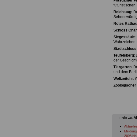
Potsdamer Pl
futuristischen
Reichstag:
Da
Sehenswürdigk
Rotes Rathau
Schloss Char
Siegessäule
:
Wahrzeichen B
Stadtschloss 
Teufelsberg
:
der Geschicht
Tiergarten
: D
und dem Berli
Weltzeituhr
: 
Zoologischer
mehr zu:
A
Aktuelle
Meldung 
2008 bis