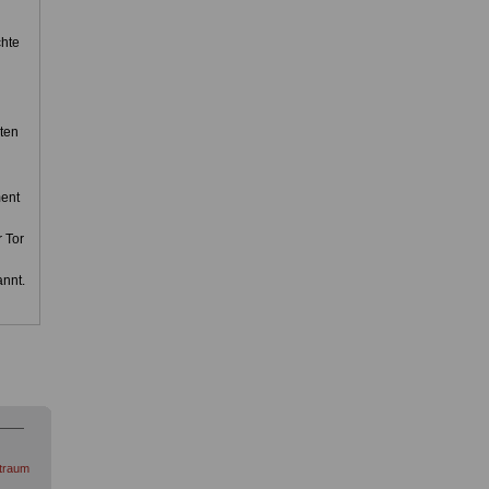
chte
ten
ment
 Tor
annt.
itraum