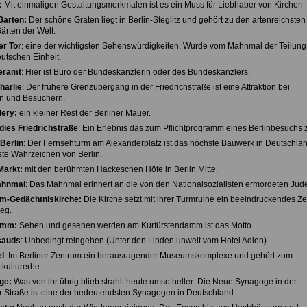
:
Mit einmaligen Gestaltungsmerkmalen ist es ein Muss für Liebhaber von Kirchen
Garten:
Der schöne Graten liegt in Berlin-Steglitz und gehört zu den artenreichsten
ärten der Welt.
r Tor
: eine der wichtigsten Sehenswürdigkeiten. Wurde vom Mahnmal der Teilun
utschen Einheit.
eramt
: Hier ist Büro der Bundeskanzlerin oder des Bundeskanzlers.
harlie
: Der frühere Grenzübergang in der Friedrichstraße ist eine Attraktion bei
n und Besuchern.
lery:
ein kleiner Rest der Berliner Mauer.
dies Friedrichstraße
: Ein Erlebnis das zum Pflichtprogramm eines Berlinbesuchs z
Berlin
: Der Fernsehturm am Alexanderplatz ist das höchste Bauwerk in Deutschla
te Wahrzeichen von Berlin.
Markt:
mit den berühmten Hackeschen Höfe in Berlin Mitte.
ahnmal
: Das Mahnmal erinnert an die von den Nationalsozialisten ermordeten Jud
lm-Gedächtniskirche:
Die Kirche setzt mit ihrer Turmruine ein beeindruckendes Z
eg.
amm:
Sehen und gesehen werden am Kurfürstendamm ist das Motto.
sauds
: Unbedingt reingehen (Unter den Linden unweit vom Hotel Adlon).
l
: Im Berliner Zentrum ein herausragender Museumskomplexe und gehört zum
ulturerbe.
ge:
Was von ihr übrig blieb strahlt heute umso heller: Die Neue Synagoge in der
 Straße ist eine der bedeutendsten Synagogen in Deutschland.