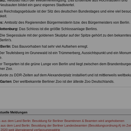
atz:
Neubau nach der Wiedervereinigung. Das Ensemble aus Hochhäusern und
 Neubauten bildet ein ganz eigenes Stadtviertel.
s Reichstagsgebäude ist der Sitz des deutschen Bundestages und eine viel besu
eit.
s:
Amtssitz des Regierenden Bürgermeisterin bzw. des Bürgermeisters von Berlin.
lottenburg:
Das Schloss ist die größte Schlossanlage Berlins.
 Die Siegessäule mit der goldenen Skulptur auf der Spitze gehört zu den bekanntes
erlin's.
Berlin
: Das Bauvorhaben hat sehr viel Aufsehen erregt.
 Der Teufelsberg im Grunewald ist ein Trümmerberg, Aussichtspunkt und ein Monu
e.
er Tiergarten ist die grüne Lunge von Berlin und liegt zwischen dem Brandenburger
ner Zoo.
Wurde zu DDR-Zeiten auf dem Alexanderplatz installiert und ist mittlerweils weltbek
 Garten
: Der weltbekannte Berliner Zoo ist der älteste Zoo Deutschlands.
ktuelle Meldungen
s aus dem Land Berlin: Besoldung für Berliner Beamtinnen & Beamten wird angehobenen
aus dem Land Berlin: Besoldung der Berliner Landesbeamten (Besoldungsordnung A) im Ze
 2020 weit überwiegend verfassungswidrig