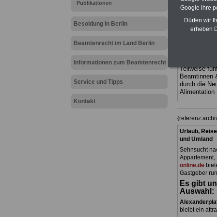
Publikationen
Ländern. Alle
Google ihre 
gegliedert un
Sachverhalte 
Dürfen wir I
Besoldung in Berlin
terinnen und 
erheben D
Dienstes im
Berlin
geeig
Beamtenrecht im Land Berlin
bestellen
ACHTUNG Neu
Informationen zum Beamtenrecht
Teilweise fün
Beamtinnen 
Service und Tipps
durch die Ne
Alimentation
Kontakt
{referenz:arch
Urlaub, Reise
und Umland
Sehnsucht nac
Appartement, 
online.de
biet
Gastgeber run
Es gibt un
Auswahl:
Alexanderpla
bleibt ein attr