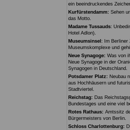
ein beeindruckendes Zeiche
Kurfürstendamm:
Sehen un
das Motto.
Madame Tussauds
: Unbedi
Hotel Adlon).
Museumsinsel
: Im Berline
Museumskomplexe und gehö
Neue Synagoge:
Was von ihr
Neue Synagoge in der Oranie
Synagogen in Deutschland.
Potsdamer Platz:
Neubau na
aus Hochhäusern und futuris
Stadtviertel.
Reichstag:
Das Reichstagsg
Bundestages und eine viel 
Rotes Rathaus:
Amtssitz de
Bürgermeisters von Berlin.
Schloss Charlottenburg:
Da