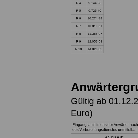
R 4
9.144,28
R 5
9.725,40
R 6
10.274,89
R 7
10.810,61
R 8
11.366,97
R 9
12.059,68
R 10
14.820,85
Anwärtergr
Gültig ab 01.12.
Euro)
Eingangsamt, in das der Anwärter nac
des Vorbereitungsdienstes unmittelbar e
A 5 bis A 8*