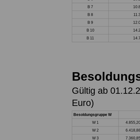
B 7
10.
B 8
11.
B 9
12.
B 10
14.
B 11
14.
Besoldungs
Gültig ab 01.12.
Euro)
Besoldungsgruppe W
W 1
4.855,
W 2
6.418,8
W 3
7.360,8