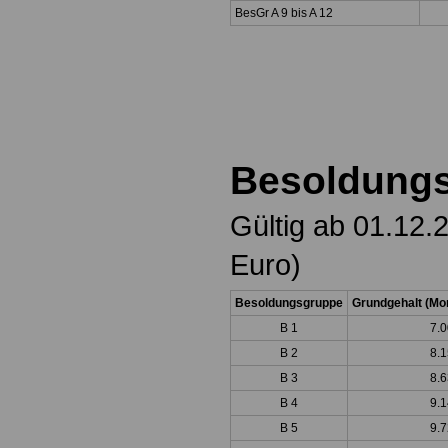
BesGr A 9 bis A 12
Besoldungs
Gültig ab 01.12.
Euro)
Besoldungsgruppe
Grundgehalt (Mon
B 1
7.0
B 2
8.1
B 3
8.6
B 4
9.1
B 5
9.7