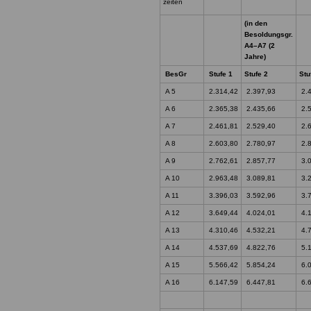
zeiten
(in den
Besoldungsgr.
A4–A7 (2
Jahre)
BesGr
Stufe 1
Stufe 2
Stu
A 5
2.314,42
2.397,93
2.4
A 6
2.365,38
2.435,66
2.5
A 7
2.461,81
2.529,40
2.6
A 8
2.603,80
2.780,97
2.8
A 9
2.762,61
2.857,77
3.0
A 10
2.963,48
3.089,81
3.2
A 11
3.396,03
3.592,96
3.7
A 12
3.649,44
4.024,01
4.1
A 13
4.310,46
4.532,21
4.7
A 14
4.537,69
4.822,76
5.1
A 15
5.566,42
5.854,24
6.0
A 16
6.147,59
6.447,81
6.6