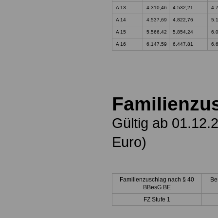
A 13
4.310,46
4.532,21
4.7
A 14
4.537,69
4.822,76
5.1
A 15
5.566,42
5.854,24
6.0
A 16
6.147,59
6.447,81
6.6
Familienzu
Gültig ab 01.12.
Euro)
Familienzuschlag nach § 40
Be
BBesG BE
FZ Stufe 1