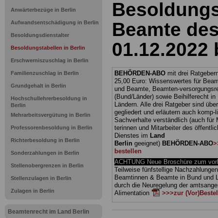
Besoldungs
Anwärterbezüge in Berlin
Beamte des
Aufwandsentschädigung in Berlin
Besoldungsdienstalter
01.12.2022 
Besoldungstabellen in Berlin
Erschwerniszuschlag in Berlin
BEHÖRDEN-ABO
mit drei Ratgebern
Familienzuschlag in Berlin
25,00 Euro: Wissenswertes für Bea
Grundgehalt in Berlin
und Beamte, Beamten-versorgungsr
(Bund/Länder) sowie Beihilferecht i
Hochschullehrerbesoldung in
Ländern. Alle drei Ratgeber sind über
Berlin
gegliedert und erläutern auch komp-li
Mehrarbeitsvergütung in Berlin
Sachverhalte verständlich (auch für M
terinnen und Mitarbeiter des öffentli
Professorenbesoldung in Berlin
Dienstes im
Land
Richterbesoldung in Berlin
Berlin
geeignet)
BEHÖRDEN-ABO
>
bestellen
Sonderzahlungen in Berlin
ACHTUNG Neue Broschüre zum vorb
Stellenobergrenzen in Berlin
Teilweise fünfstellige Nachzahlungen
Beamtinnen & Beamte in Bund und 
Stellenzulagen in Berlin
durch die Neuregelung der amtsang
Zulagen in Berlin
Alimentation
>>>zur (Vor)Beste
Beamtenrecht im Land Berlin