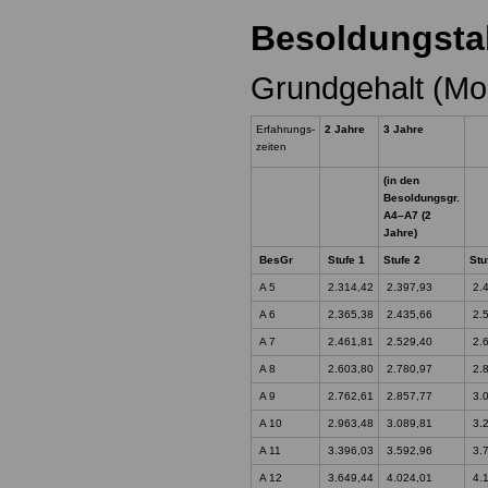
Besoldungstab
Grundgehalt (Mo
Erfahrungs-
2 Jahre
3 Jahre
zeiten
(in den
Besoldungsgr.
A4–A7 (2
Jahre)
BesGr
Stufe 1
Stufe 2
Stu
A 5
2.314,42
2.397,93
2.4
A 6
2.365,38
2.435,66
2.5
A 7
2.461,81
2.529,40
2.6
A 8
2.603,80
2.780,97
2.8
A 9
2.762,61
2.857,77
3.0
A 10
2.963,48
3.089,81
3.2
A 11
3.396,03
3.592,96
3.7
A 12
3.649,44
4.024,01
4.1