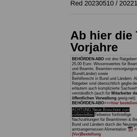
Red 20230510 / 2022
Ab hier die
Vorjahre
BEHÖRDEN-ABO
mit drei Ratgebern
25,00 Euro: Wissenswertes für Bea
und Beamte, Beamten-versorgungsr
(Bund/Länder) sowie
Beihilferecht in Bund und Ländern. Al
Ratgeber sind übersichtlich geglie-de
erläutern auch komplizierte Sachverh
verständlich (auch für
Mitarbeiter de
öffentlichen Verwaltung
geeig-net)
BEHÖRDEN-ABO
>>>hier bestellen
ACHTUNG Neue Broschüre zum
vorbestellen:
Teilweise fünfstellige
Nachzahlungen für Beamtinnen & Be
Bund und Ländern durch die Neurege
amtsangemessen Alimentation
>
(Vor)Bestellung