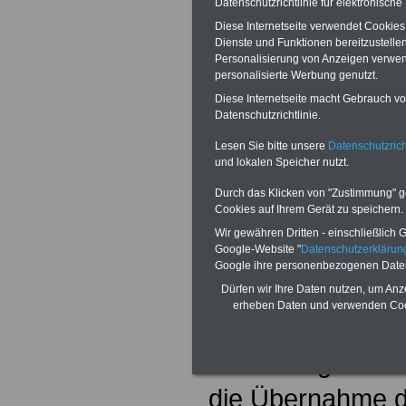
Ausnahme Hessen 
Datenschutzrichtlinie für elektronisch
Diese Internetseite verwendet Cookie
Anhebung der Be
Dienste und Funktionen bereitzustell
Personalisierung von Anzeigen verwende
Versorgungsbez
personalisierte Werbung genutzt.
Diese Internetseite macht Gebrauch von
Tarifabschluss d
Datenschutzrichtlinie.
Ergebnis finden S
Lesen Sie bitte unsere
Datenschutzrich
und lokalen Speicher nutzt.
einem Kasten na
Durch das Klicken von "Zustimmung" geb
Cookies auf Ihrem Gerät zu speichern.
Die neu gewählt
Wir gewähren Dritten - einschließlich Go
an, das in der v
Google-Website "
Datenschutzerkläru
Google ihre personenbezogenen Date
Legislaturperiode
Dürfen wir Ihre Daten nutzen, um Anz
erheben Daten und verwenden Cook
Besoldungsnivea
Besoldungsdurch
die Übernahme d