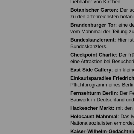
Liebhaber von Kirchen
Botanischer Garten:
Der sc
zu den artenreichsten botan
Brandenburger Tor
: eine 
vom Mahnmal der Teilung zu
Bundeskanzleramt
: Hier i
Bundeskanzlers.
Checkpoint Charlie
: Der fr
eine Attraktion bei Besuche
East Side Gallery:
ein klein
Einkaufsparadies Friedric
Pflichtprogramm eines Berli
Fernsehturm Berlin
: Der F
Bauwerk in Deutschland und
Hackescher Markt:
mit den 
Holocaust-Mahnmal
: Das M
Nationalsozialisten ermorde
Kaiser-Wilhelm-Gedächtni