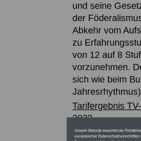
und seine Gese
der Föderalismus
Abkehr vom Aufst
zu Erfahrungsstu
von 12 auf 8 Stuf
vorzunehmen. Der
sich wie beim Bu
Jahresrhythmus)
Tarifergebnis TV
2023
Für die Beamten 
Unsere Website beachtet die Richtlini
europäischer Datenschutzvorschrifte