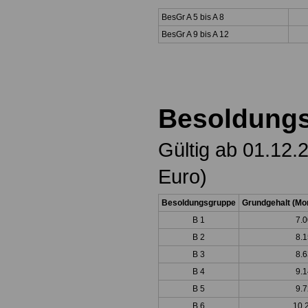
BesGr A 5 bis A 8
BesGr A 9 bis A 12
Besoldungs
Gültig ab 01.12.
Euro)
Besoldungsgruppe
Grundgehalt (Mon
B 1
7.0
B 2
8.1
B 3
8.6
B 4
9.1
B 5
9.7
B 6
10.