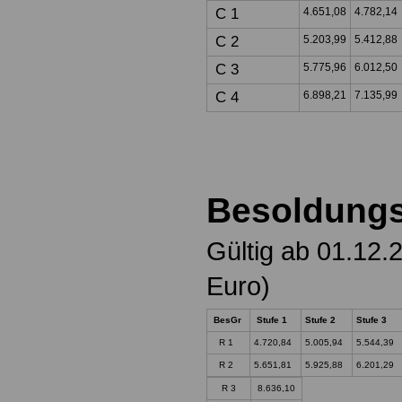
C 1
4.651,08
4.782,14
C 2
5.203,99
5.412,88
C 3
5.775,96
6.012,50
C 4
6.898,21
7.135,99
Besoldungs
Gültig ab 01.12.
Euro)
BesGr
Stufe 1
Stufe 2
Stufe 3
R 1
4.720,84
5.005,94
5.544,39
R 2
5.651,81
5.925,88
6.201,29
R 3
8.636,10