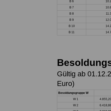
B 6
10.
B 7
10.
B 8
11.
B 9
12.
B 10
14.
B 11
14.
Besoldungs
Gültig ab 01.12.
Euro)
Besoldungsgruppe W
W 1
4.855,
W 2
6.418,8