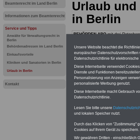
Urlaub und 
Beamtenrecht im Land Berlin
in Berlin
Informationen zum Beamtenrecht
Service und Tipps
BEHÖRDEN-ABO
mit drei Ratgebern
Anwälte für Verwaltungsrecht in
25,00 Euro: Wissenswertes für Bea
Berlin
und Beamte, Beamten-versorgungsr
Behördenadressen im Land Berlin
Unsere Website beachtet die Richtlini
(Bund/Länder) sowie Beihilferecht i
europäischer Datenschutzvorschrifte
Ländern. Alle drei Ratgeber sind über
Einkaufsvorteile
Datenschutzrichtlinie für elektronisch
gegliedert und erläutern auch komp-li
Kliniken und Sanatorien in Berlin
Sachverhalte verständlich (auch für M
Diese Internetseite verwendet Cookie
terinnen und Mitarbeiter des öffentli
Urlaub in Berlin
Dienste und Funktionen bereitzustell
Dienstes im
Land
Personalisierung von Anzeigen verwende
Berlin
geeignet)
BEHÖRDEN-ABO
>
personalisierte Werbung genutzt.
Kontakt
bestellen
ACHTUNG Neue Broschüre zum vorb
Diese Internetseite macht Gebrauch von
Teilweise fünfstellige Nachzahlungen
Datenschutzrichtlinie.
Beamtinnen & Beamte in Bund und 
durch die Neuregelung der amtsang
Lesen Sie bitte unsere
Datenschutzrich
Alimentation
>>>zur (Vor)Beste
und lokalen Speicher nutzt.
Durch das Klicken von "Zustimmung" geb
PDF-SERVICE:
Zehn OnlineBücher 
Cookies auf Ihrem Gerät zu speichern.
Komplettpreis von 15 Euro im Jahr -
Wir gewähren Dritten - einschließlich Go
Taschenbücher und eBooks herunter