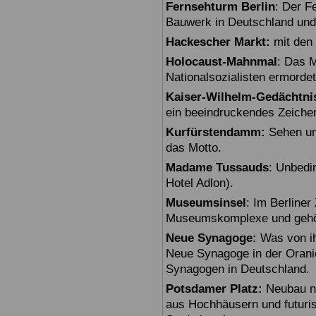
Fernsehturm Berlin
: Der F
Bauwerk in Deutschland und
Hackescher Markt:
mit den 
Holocaust-Mahnmal
: Das M
Nationalsozialisten ermorde
Kaiser-Wilhelm-Gedächtni
ein beeindruckendes Zeiche
Kurfürstendamm:
Sehen un
das Motto.
Madame Tussauds
: Unbedi
Hotel Adlon).
Museumsinsel
: Im Berline
Museumskomplexe und gehö
Neue Synagoge:
Was von ihr
Neue Synagoge in der Oranie
Synagogen in Deutschland.
Potsdamer Platz:
Neubau na
aus Hochhäusern und futuris