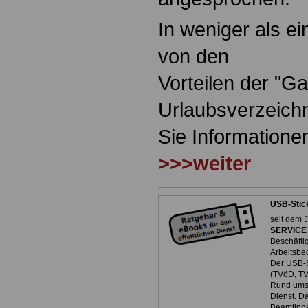
In weniger als e
von den
Vorteilen der "G
Urlaubsverzeichni
Sie Information
>>>weiter
USB-Stic
seit dem J
SERVICE 
Beschäfti
Arbeitsbe
Der USB-S
(TVöD, TV-
Rund ums 
Dienst. D
Beamtinne