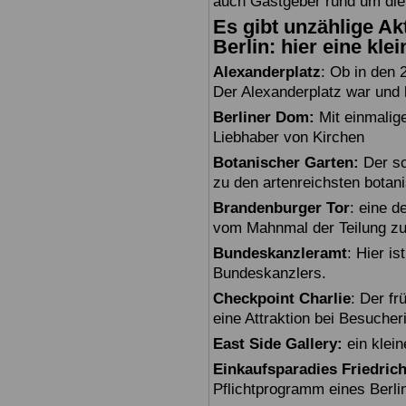
auch Gastgeber rund um die
Es gibt unzählige Akt
Berlin: hier eine kle
Alexanderplatz
: Ob in den 
Der Alexanderplatz war und bl
Berliner Dom:
Mit einmalig
Liebhaber von Kirchen
Botanischer Garten:
Der sc
zu den artenreichsten botan
Brandenburger Tor
: eine 
vom Mahnmal der Teilung zu
Bundeskanzleramt
: Hier i
Bundeskanzlers.
Checkpoint Charlie
: Der fr
eine Attraktion bei Besuche
East Side Gallery:
ein klein
Einkaufsparadies Friedric
Pflichtprogramm eines Berli