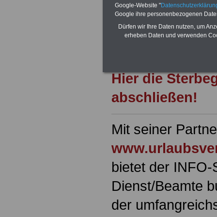
Google-Website "
Datenschutzerkläru
Beamtenrecht
, Besoldung, Versorgu
Google ihre personenbezogenen Date
Berufseinstieg und Frauen im öffent
ACHTUNG Nachzahlung für alle Be
Dürfen wir Ihre Daten nutzen, um Anz
amtsangemessener Alimentation
erheben Daten und verwenden Cook
Teilweise 5-stellige Nachzahlungen
Telekom und Postbank) sowwie eini
Alimentation
>>>zur (Vor)Beste
Hier die Sterbe
abschließen!
Mit seiner Partn
www.urlaubsver
bietet der INFO-
Dienst/Beamte b
der umfangreichs