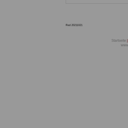
Red 20211021
Startseite
|
www.