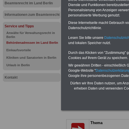
Behördenadressen (u.a. auc
Beamtenrecht im Land Berlin
Dienste und Funktionen bereitzustell
Verwaltungseinrichtungen de
Personalisierung von Anzeigen verwende
Informationen zum Beamtenrecht
personalisierte Werbung genutzt.
BEHÖRDEN-ABO
mit drei Ratgebern
Diese Internetseite macht Gebrauch von
25,00 Euro: Wissenswertes für Bea
Service und Tipps
Datenschutzrichtlinie.
und Beamte, Beamten-versorgungsr
Anwälte für Verwaltungsrecht in
(Bund/Länder) sowie Beihilferecht i
Berlin
Lesen Sie bitte unsere
Datenschutzrich
Ländern. Alle drei Ratgeber sind über
gegliedert und erläutern auch komp-li
und lokalen Speicher nutzt.
Behördenadressen im Land Berlin
Sachverhalte verständlich (auch für M
Einkaufsvorteile
terinnen und Mitarbeiter des öffentli
Durch das Klicken von "Zustimmung" geb
Dienstes im
Land
Cookies auf Ihrem Gerät zu speichern.
Kliniken und Sanatorien in Berlin
Berlin
geeignet)
BEHÖRDEN-ABO
>
Wir gewähren Dritten - einschließlich Go
Urlaub in Berlin
bestellen
Google-Website "
Datenschutzerkläru
ACHTUNG Neue Broschüre zum vorb
Google ihre personenbezogenen Date
Teilweise fünfstellige Nachzahlungen
Kontakt
Beamtinnen & Beamte in Bund und 
Dürfen wir Ihre Daten nutzen, um Anz
durch die Neuregelung der amtsang
erheben Daten und verwenden Cook
Alimentation
>>>zur (Vor)Beste
Thema