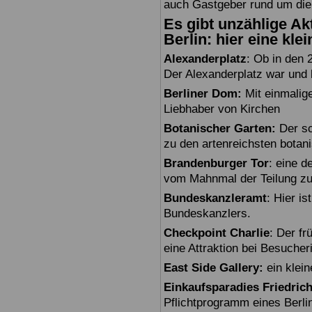
auch Gastgeber rund um die
Es gibt unzählige Akt
Berlin: hier eine kle
Alexanderplatz
: Ob in den 
Der Alexanderplatz war und bl
Berliner Dom:
Mit einmalig
Liebhaber von Kirchen
Botanischer Garten:
Der sc
zu den artenreichsten botan
Brandenburger Tor
: eine 
vom Mahnmal der Teilung zu
Bundeskanzleramt
: Hier i
Bundeskanzlers.
Checkpoint Charlie
: Der fr
eine Attraktion bei Besuche
East Side Gallery:
ein klein
Einkaufsparadies Friedric
Pflichtprogramm eines Berli