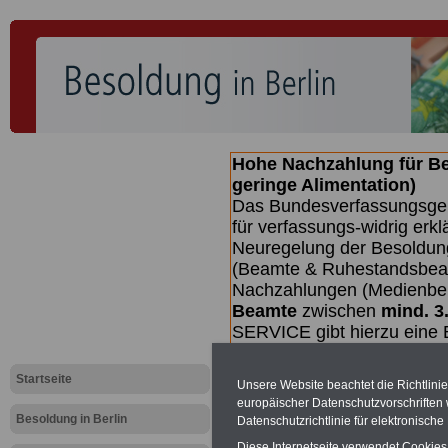
Hohe Nachzahlung für B
geringe Alimentation)
Das Bundesverfassungsgeri
für verfassungs-widrig erkl
Neuregelung der Besoldun
(Beamte & Ruhestandsbeamt
Nachzahlungen (Medienberi
Beamte
zwischen
mind. 3
SERVICE gibt hierzu eine 
dem Beschluss des Gesetz
wird (wahrscheinlich im Q
Startseite
Unsere Website beachtet die Richtlini
Broschüre
.
europäischer Datenschutzvorschrifte
Besoldung in Berlin
Datenschutzrichtlinie für elektronisch
Diese Internetseite verwendet Cookie