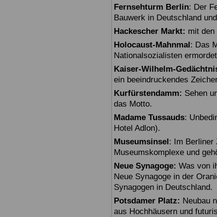
Fernsehturm Berlin
: Der F
Bauwerk in Deutschland und
Hackescher Markt:
mit den 
Holocaust-Mahnmal
: Das M
Nationalsozialisten ermorde
Kaiser-Wilhelm-Gedächtni
ein beeindruckendes Zeiche
Kurfürstendamm:
Sehen un
das Motto.
Madame Tussauds
: Unbedi
Hotel Adlon).
Museumsinsel
: Im Berline
Museumskomplexe und gehö
Neue Synagoge:
Was von ihr
Neue Synagoge in der Oranie
Synagogen in Deutschland.
Potsdamer Platz:
Neubau na
aus Hochhäusern und futuris