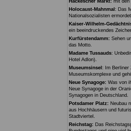
Hackescher Markt:
mit den 
Holocaust-Mahnmal
: Das M
Nationalsozialisten ermorde
Kaiser-Wilhelm-Gedächtni
ein beeindruckendes Zeiche
Kurfürstendamm:
Sehen un
das Motto.
Madame Tussauds
: Unbedi
Hotel Adlon).
Museumsinsel
: Im Berline
Museumskomplexe und gehö
Neue Synagoge:
Was von ihr
Neue Synagoge in der Oranie
Synagogen in Deutschland.
Potsdamer Platz:
Neubau na
aus Hochhäusern und futuris
Stadtviertel.
Reichstag:
Das Reichstagsg
Bundestages und eine viel 