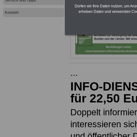
Service und Tipps
Neuauflage: Mai 2025 >>>
hier kön
Dürfen wir Ihre Daten nutzen, um Anz
Ratgeber für 7,50 Euro best
erheben Daten und verwenden Cook
Kontakt
...
INFO-DIEN
für 22,50 E
Doppelt informiert
interessieren si
und öffentlicher