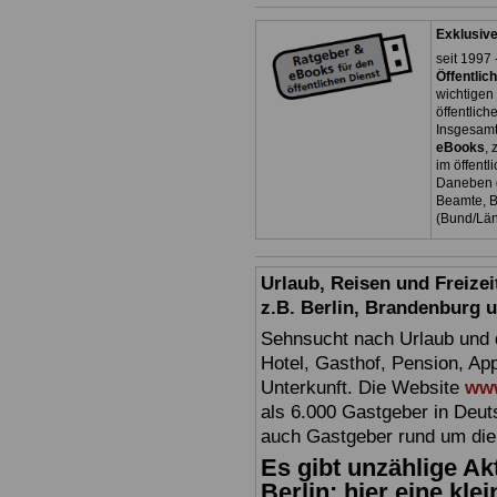
Exklusiv
seit 1997 
Öffentli
wichtige
öffentlich
Insgesamt
eBooks
, 
im öffent
Daneben g
Beamte, B
(Bund/Lä
Urlaub, Reisen und Freize
z.B. Berlin, Brandenburg
Sehnsucht nach Urlaub und d
Hotel, Gasthof, Pension, Ap
Unterkunft. Die Website
www
als 6.000 Gastgeber in Deuts
auch Gastgeber rund um die
Es gibt unzählige Akt
Berlin: hier eine kle