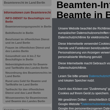
Beamten-In
Beamtenrecht im Land Berlin
Beamte in B
Informationen zum Beamtenrecht
INFO-DIENST für Beschäftigte von
Berlin
Beamtenversorgungsrecht in Berlin
BEHÖRDEN-ABO
mit drei Ratgebern
Unsere Website beachtet die Richtlini
25,00 Euro: Wissenswertes für Bea
europäischer Datenschutzvorschrifte
Beihilferecht in Berlin
und Beamte, Beamten-versorgungsr
Datenschutzrichtlinie für elektronisch
(Bund/Länder) sowie Beihilferecht i
Berufsstart im öffentlichen Dienst
Ländern. Alle drei Ratgeber sind über
und im Land Berlin
Diese Internetseite verwendet Cookie
gegliedert und erläutern auch komp-li
Frauen im öffentlichen Dienst und
Dienste und Funktionen bereitzustell
Sachverhalte verständlich (auch für M
des Landes Berlin
Personalisierung von Anzeigen verwende
terinnen und Mitarbeiter des öffentli
Gesundheit von A bis Z für
personalisierte Werbung genutzt.
Dienstes im
Land
Beschäftigte in Berlin
Berlin
geeignet)
BEHÖRDEN-ABO
>
Diese Internetseite macht Gebrauch von
Nebentätigkeitsrecht für Beamte
bestellen
Datenschutzrichtlinie.
und Tarifkräfte des Landes Berlin
ACHTUNG Neue Broschüre zum vorb
Neuordnung des Beamtenrechts im
Teilweise fünfstellige Nachzahlungen
Lesen Sie bitte unsere
Datenschutzrich
Land Berlin
Beamtinnen & Beamte in Bund und 
und lokalen Speicher nutzt.
Rund ums Geld für Beamte und
durch die Neuregelung der amtsang
Tarifkräfte im Land Berlin
Alimentation
>>>zur (Vor)Beste
Durch das Klicken von "Zustimmung" geb
Tarifrecht für den öffentlichen
Dienst und das Land Berlin
Cookies auf Ihrem Gerät zu speichern.
Wissenswertes für Beamtinnnen
Wir gewähren Dritten - einschließlich Go
und Beamte des Landes Berlin
Google-Website "
Datenschutzerkläru
Google ihre personenbezogenen Date