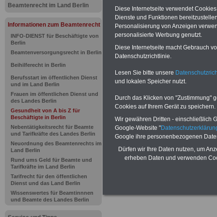
Gesundheit 
Beamtenrecht im Land Berlin
Diese Internetseite verwendet Cookie
Dienste und Funktionen bereitzustell
des Landes
Informationen zum Beamtenrecht
Personalisierung von Anzeigen verwende
personalisierte Werbung genutzt.
INFO-DIENST für Beschäftigte von
Berlin
Diese Internetseite macht Gebrauch von
Beamtenversorgungsrecht in Berlin
BEHÖRDEN-ABO
mit drei Ratgebern
Datenschutzrichtlinie.
25,00 Euro: Wissenswertes für Bea
Beihilferecht in Berlin
und Beamte, Beamten-versorgungsr
Lesen Sie bitte unsere
Datenschutzrich
(Bund/Länder) sowie Beihilferecht i
Berufsstart im öffentlichen Dienst
und lokalen Speicher nutzt.
Ländern. Alle drei Ratgeber sind über
und im Land Berlin
gegliedert und erläutern auch komp-li
Frauen im öffentlichen Dienst und
Durch das Klicken von "Zustimmung" geb
Sachverhalte verständlich (auch für M
des Landes Berlin
Cookies auf Ihrem Gerät zu speichern.
terinnen und Mitarbeiter des öffentli
Gesundheit von A bis Z für
Dienstes im
Land
Beschäftigte in Berlin
Wir gewähren Dritten - einschließlich Go
Berlin
geeignet)
BEHÖRDEN-ABO
>
Nebentätigkeitsrecht für Beamte
Google-Website "
Datenschutzerkläru
bestellen
und Tarifkräfte des Landes Berlin
Google ihre personenbezogenen Date
ACHTUNG Neue Broschüre zum vorb
Neuordnung des Beamtenrechts im
Teilweise fünfstellige Nachzahlungen
Dürfen wir Ihre Daten nutzen, um Anz
Land Berlin
Beamtinnen & Beamte in Bund und 
erheben Daten und verwenden Cook
Rund ums Geld für Beamte und
durch die Neuregelung der amtsang
Tarifkräfte im Land Berlin
Alimentation
>>>zur (Vor)Beste
Tarifrecht für den öffentlichen
Dienst und das Land Berlin
Wissenswertes für Beamtinnnen
und Beamte des Landes Berlin