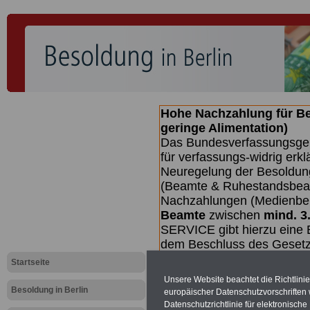
Hohe Nachzahlung für B
geringe Alimentation)
Das Bundesverfassungsgeri
für verfassungs-widrig erkl
Neuregelung der Besoldun
(Beamte & Ruhestandsbeamt
Nachzahlungen (Medienberi
Beamte
zwischen
mind. 3
SERVICE gibt hierzu eine 
dem Beschluss des Gesetz
wird (wahrscheinlich im Q
Startseite
Broschüre
.
Unsere Website beachtet die Richtlini
Besoldung in Berlin
europäischer Datenschutzvorschrifte
Datenschutzrichtlinie für elektronisch