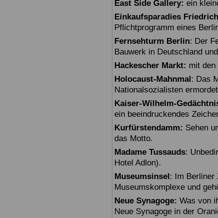
East Side Gallery:
ein klein
Einkaufsparadies Friedric
Pflichtprogramm eines Berli
Fernsehturm Berlin
: Der F
Bauwerk in Deutschland und
Hackescher Markt:
mit den 
Holocaust-Mahnmal
: Das M
Nationalsozialisten ermorde
Kaiser-Wilhelm-Gedächtni
ein beeindruckendes Zeiche
Kurfürstendamm:
Sehen un
das Motto.
Madame Tussauds
: Unbedi
Hotel Adlon).
Museumsinsel
: Im Berline
Museumskomplexe und gehö
Neue Synagoge:
Was von ihr
Neue Synagoge in der Oranie