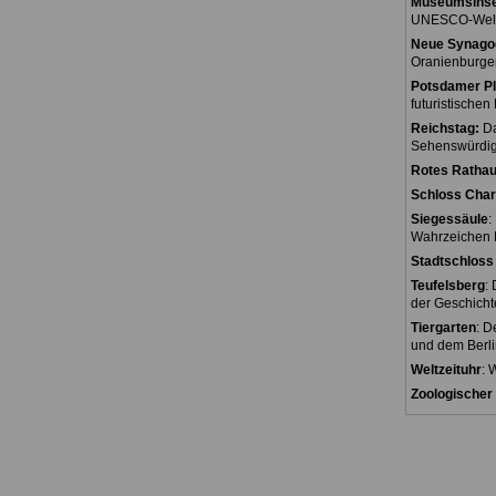
Museumsinse
UNESCO-Weltk
Neue Synago
Oranienburger
Potsdamer Pl
futuristischen
Reichstag:
Da
Sehenswürdigk
Rotes Rathau
Schloss Char
Siegessäule
:
Wahrzeichen B
Stadtschloss 
Teufelsberg
:
der Geschicht
Tiergarten
: D
und dem Berli
Weltzeituhr
: 
Zoologischer