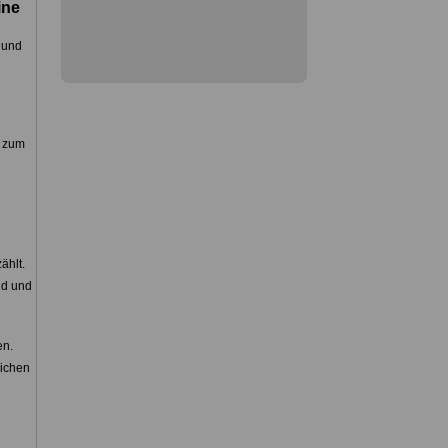
ine
 und
g zum
ählt.
nd und
en.
eichen