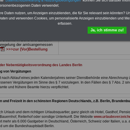
te "
Datenschutzerklärung & Nutzungsbedingungen
" können Sie sich darüber infor
d erläutern auch komp-lizierte
Land Berlin
geeignet: die Bücher behand
verständlich (auch für Mitarbei-
Beamtenrecht, Besoldung, Beihilfe,
personenbezogenen Daten verwendet.
Mitarbeiter des öffentlichen
Beamtenversorgung, Rund ums Geld,
hre Daten nutzen, um Anzeigen einzublenden, die für Sie relevant sein könnten? U
Land
Nebentätigkeitsrecht, Frauen im öffentl. D
aten und verwenden Cookies, um personalisierte Anzeigen einzublenden und Me
net)
BEHÖRDEN-ABO
>>>hier
und Berufseinstieg im öffentlichen Dienst
erfassen.
kann die eBooks herunterladen, ausdruck
und lesen
>>>mehr Informationen
Ja, ich stimme zu!
e Broschüre zum vorbestellen:
fstellige Nachzahlungen für
& Beamte in Bund und Ländern
uregelung der amtsangemessen
>>>zur (Vor)Bestellung
 der Nebentätigkeitsverordnung des Landes Berlin
ng von Vergütungen
 nach Ablauf eines jeden Kalenderjahres seiner Dienstbehörde eine Abrechnung 
ossenen Vergütungen im Sinne des § 7 vorzulegen. In den Fällen des § 7 Abs. 2 si
te und frühere Beamte hierzu verpflichtet.
n und Freizeit in den schönsten Regionen Deutschlands, z.B. Berlin, Brandenbu
h Urlaub und dem richtigen Urlaubsquartier, ganz gleich ob Hotel, Gasthof, Pensio
Bauernhof, Reiterhof oder sonstige Unterkunft. Die Website
www.urlaubsverzeichn
et mehr als 6.000 Gastgeber in Deutschland, Österreich, Schweiz oder Italien, u.a. 
d um die Bundeshauptstadt Berlin.