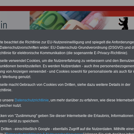
e beachtet die Richtlinie zur EU-Nutzereinwilligung und spiegelt die Anforderung
 Datenschutzvorschriften wider: EU-Datenschutz-Grundverordnung (DSGVO) und d
hlung für Beamte und Ruhestandsbeamte (zu geringe Alimentation)
fassungsgericht hat die Berliner Landesbesoldung für verfassungs-widrig
chtlinie für elektronische Kommunikation (die sogenannte E-Privacy-Richtlinie).
n muss bis
März 2027 eine Neuregelung der Besoldung beschließen). Auch be
tseite verwendet Cookies, um die Nutzererfahrung zu verbessern und den Benutze
 & Ruhestandsbeamte) gibt es teilweise hohe Nachzahlungen (Medienbericht
unktionen bereitzustellen. Es werden Nutzerdaten - auch ihre personenbezogenen
diese für
alle (!) Beamte
zwischen
mind. 3.000 und 13.000 Euro
, Der INFO-
ung von Anzeigen verwendet - und Cookies sowohl für personalisierte als auch für 
hierzu eine Broschüre heraus, die unmittelbar nach dem Beschluss des
s der Bundesregierung vorgelegt wird (wahrscheinlich im Quartal.2026
te Werbung genutzt.
Vor)Bestellung der Broschüre
.
tseite macht Gebrauch von Cookies von Dritten, siehe dazu weitere Details in der
htlinie.
keitsverordnung von Berlin: § 9 Abrechnung von Vergütu
te unsere
Datenschutzrichtlinie
, um mehr darüber zu erfahren, wie diese Internetse
peicher nutzt.
-ABO
mit drei Ratgebern für nur
PDF-SERVICE: 10 Bücher bzw. eBooks
Wissenswertes für Beamtinnen
wichtigen Themen für Beamte und dem
cken von "Zustimmung" geben Sie dieser Internetseite die Erlaubnis, Informationen
 Beamten-versorgungsrecht
Dienst
Zum Komplettpreis von 15 Euro i
hrem Gerät zu speichern.
 sowie Beihilferecht in Bund und
können Sie zehn Bücher als eBook
ritten - einschließlich Google - ebenfalls Zugriff auf die Nutzerdaten. Mithilfe eine
 drei Ratgeber sind übersichtlich
herunterladen, auch für Beschäftigte beim