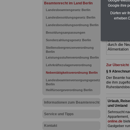
Google-Websi
gegliedert un
Beamtenrecht im Land Berlin
Sachverhalte 
Google ihre 
Landesbeamtengesetz Berlin
terinnen und 
Dürfen wir I
Dienstes im
Landesbesoldungsgesetz Berlin
erheben D
Berlin
geeig
bestellen
Landesbesoldungsordnung Berlin
ACHTUNG Neu
Besoldungsanpassungen
Teilweise fün
Beamtinnen 
Sonderzahlungsgesetz Berlin
durch die Ne
Stellenobergrenzenverordnung
Alimentation
Berlin
Leistungsstufenverordnung Berlin
Zur Übersicht
Lehrkräftezulagenverordnung
§ 9 Abrechnu
Nebentätigkeitsverordnung Berlin
Der Beamte hat
Landesbeamtenversorgungsgesetz
die ihm zugefl
Berlin
Ruhestandsbeam
Heilfürsorgeverordnung Berlin
Urlaub, Reise
Informationen zum Beamtenrecht
und Umland
Sehnsucht nac
Service und Tipps
Appartement, 
online.de
biet
Kontakt
Gastgeber run