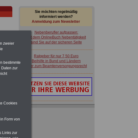
Sie möchten regelmäßig
informiert werden?
Anmeldung zum Newsletter
Nebenberufler aufpassen:
mit dem OnlineBuch Nebentätigkeit
sind Sie auf der sicheren Seite
en zweier
ie
Ratgeber für nur 7,50 Euro
im
Beihilfe in Bund und Ländern
rn bestimmte
en
oder zum Beamtenversorgungsrecht
 Daten zur
nicht
ngen
ite Cookies
Nebenberufler aufpassen:
mit dem OnlineBuch Nebentätigkeit
 zu
sind Sie auf der sicheren Seite
 Öff.
 in Form von
m Jahr
Ratgeber für nur 7,50 Euro
s Links zur
Beihilfe in Bund und Ländern