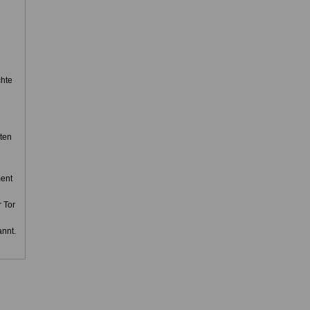
chte
ten
ment
 Tor
annt.