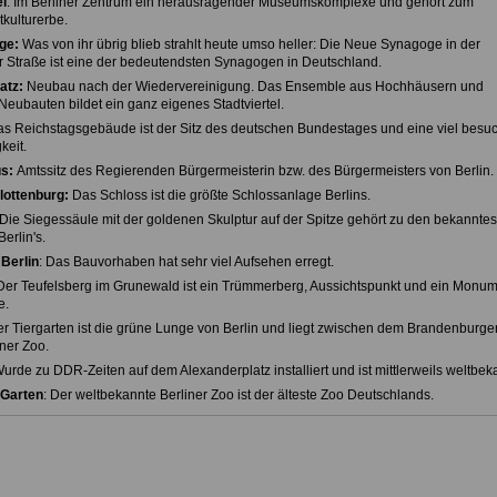
l
: Im Berliner Zentrum ein herausragender Museumskomplexe und gehört zum
ulturerbe.
ge:
Was von ihr übrig blieb strahlt heute umso heller: Die Neue Synagoge in der
 Straße ist eine der bedeutendsten Synagogen in Deutschland.
atz:
Neubau nach der Wiedervereinigung. Das Ensemble aus Hochhäusern und
 Neubauten bildet ein ganz eigenes Stadtviertel.
s Reichstagsgebäude ist der Sitz des deutschen Bundestages und eine viel besu
eit.
s:
Amtssitz des Regierenden Bürgermeisterin bzw. des Bürgermeisters von Berlin.
lottenburg:
Das Schloss ist die größte Schlossanlage Berlins.
 Die Siegessäule mit der goldenen Skulptur auf der Spitze gehört zu den bekanntes
erlin's.
Berlin
: Das Bauvorhaben hat sehr viel Aufsehen erregt.
 Der Teufelsberg im Grunewald ist ein Trümmerberg, Aussichtspunkt und ein Monu
e.
er Tiergarten ist die grüne Lunge von Berlin und liegt zwischen dem Brandenburger
ner Zoo.
Wurde zu DDR-Zeiten auf dem Alexanderplatz installiert und ist mittlerweils weltbek
 Garten
: Der weltbekannte Berliner Zoo ist der älteste Zoo Deutschlands.