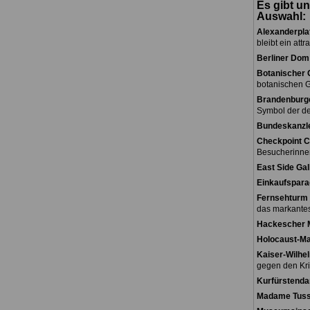
Es gibt un
Auswahl:
Alexanderpla
bleibt ein attr
Berliner Dom
Botanischer 
botanischen G
Brandenburge
Symbol der de
Bundeskanzl
Checkpoint C
Besucherinne
East Side Gal
Einkaufspara
Fernsehturm 
das markantes
Hackescher 
Holocaust-M
Kaiser-Wilhe
gegen den Kri
Kurfürstend
Madame Tus