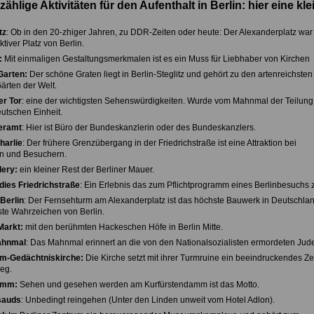
zählige Aktivitäten für den Aufenthalt in Berlin: hier eine kle
tz
: Ob in den 20-zhiger Jahren, zu DDR-Zeiten oder heute: Der Alexanderplatz war
aktiver Platz von Berlin.
:
Mit einmaligen Gestaltungsmerkmalen ist es ein Muss für Liebhaber von Kirchen
Garten:
Der schöne Graten liegt in Berlin-Steglitz und gehört zu den artenreichsten
ärten der Welt.
r Tor
: eine der wichtigsten Sehenswürdigkeiten. Wurde vom Mahnmal der Teilun
utschen Einheit.
eramt
: Hier ist Büro der Bundeskanzlerin oder des Bundeskanzlers.
harlie
: Der frühere Grenzübergang in der Friedrichstraße ist eine Attraktion bei
n und Besuchern.
lery:
ein kleiner Rest der Berliner Mauer.
dies Friedrichstraße
: Ein Erlebnis das zum Pflichtprogramm eines Berlinbesuchs z
Berlin
: Der Fernsehturm am Alexanderplatz ist das höchste Bauwerk in Deutschla
te Wahrzeichen von Berlin.
Markt:
mit den berühmten Hackeschen Höfe in Berlin Mitte.
ahnmal
: Das Mahnmal erinnert an die von den Nationalsozialisten ermordeten Jud
lm-Gedächtniskirche:
Die Kirche setzt mit ihrer Turmruine ein beeindruckendes Z
eg.
amm:
Sehen und gesehen werden am Kurfürstendamm ist das Motto.
sauds
: Unbedingt reingehen (Unter den Linden unweit vom Hotel Adlon).