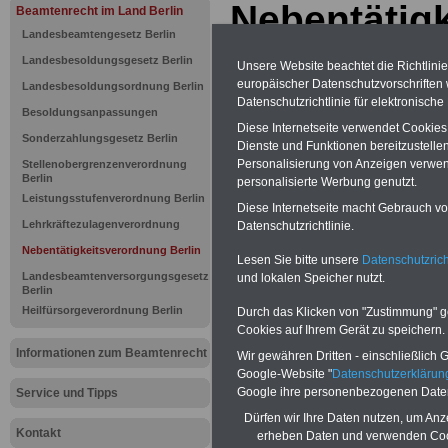
Nebentätig
Beamtenrecht im Land Berlin
Landesbeamtengesetz Berlin
von Berlin
Landesbesoldungsgesetz Berlin
Unsere Website beachtet die Richtlini
europäischer Datenschutzvorschrifte
Landesbesoldungsordnung Berlin
von §§ 6 un
Datenschutzrichtlinie für elektronisch
Besoldungsanpassungen
Diese Internetseite verwendet Cookie
Sonderzahlungsgesetz Berlin
Dienste und Funktionen bereitzustell
BEHÖRDEN-ABO
mit drei Ratgebern
Personalisierung von Anzeigen verwende
Stellenobergrenzenverordnung
25,00 Euro: Wissenswertes für Bea
Berlin
personalisierte Werbung genutzt.
und Beamte, Beamten-versorgungsr
(Bund/Länder) sowie Beihilferecht i
Leistungsstufenverordnung Berlin
Diese Internetseite macht Gebrauch von
Ländern. Alle drei Ratgeber sind über
Lehrkräftezulagenverordnung
Datenschutzrichtlinie.
gegliedert und erläutern auch komp-li
Sachverhalte verständlich (auch für M
Nebentätigkeitsverordnung Berlin
Lesen Sie bitte unsere
Datenschutzrich
terinnen und Mitarbeiter des öffentli
Landesbeamtenversorgungsgesetz
und lokalen Speicher nutzt.
Dienstes im
Land
Berlin
Berlin
geeignet)
BEHÖRDEN-ABO
>
bestellen
Heilfürsorgeverordnung Berlin
Durch das Klicken von "Zustimmung" geb
Cookies auf Ihrem Gerät zu speichern.
ACHTUNG Neue Broschüre zum vorb
Teilweise fünfstellige Nachzahlungen
Informationen zum Beamtenrecht
Wir gewähren Dritten - einschließlich Go
Beamtinnen & Beamte in Bund und 
Google-Website "
Datenschutzerkläru
durch die Neuregelung der amtsang
Google ihre personenbezogenen Date
Service und Tipps
Alimentation
>>>zur (Vor)Beste
Dürfen wir Ihre Daten nutzen, um Anz
Kontakt
erheben Daten und verwenden Cook