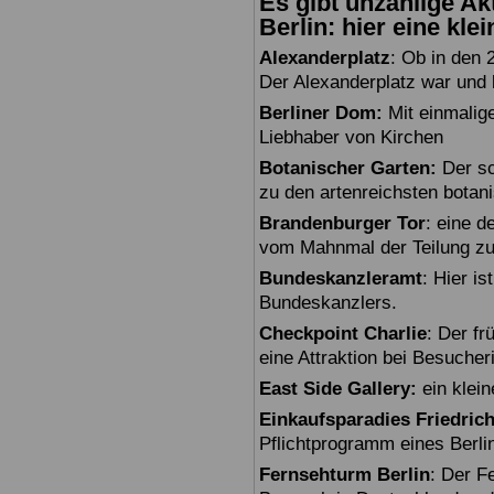
Es gibt unzählige Akt
Berlin: hier eine kle
Alexanderplatz
: Ob in den 
Der Alexanderplatz war und bl
Berliner Dom:
Mit einmalig
Liebhaber von Kirchen
Botanischer Garten:
Der sc
zu den artenreichsten botan
Brandenburger Tor
: eine 
vom Mahnmal der Teilung zu
Bundeskanzleramt
: Hier i
Bundeskanzlers.
Checkpoint Charlie
: Der fr
eine Attraktion bei Besuche
East Side Gallery:
ein klein
Einkaufsparadies Friedric
Pflichtprogramm eines Berli
Fernsehturm Berlin
: Der F