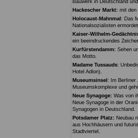
Bauwerk in Deutschland und
Hackescher Markt:
mit den 
Holocaust-Mahnmal
: Das M
Nationalsozialisten ermorde
Kaiser-Wilhelm-Gedächtni
ein beeindruckendes Zeiche
Kurfürstendamm:
Sehen un
das Motto.
Madame Tussauds
: Unbedi
Hotel Adlon).
Museumsinsel
: Im Berline
Museumskomplexe und gehö
Neue Synagoge:
Was von ihr
Neue Synagoge in der Oranie
Synagogen in Deutschland.
Potsdamer Platz:
Neubau na
aus Hochhäusern und futuris
Stadtviertel.