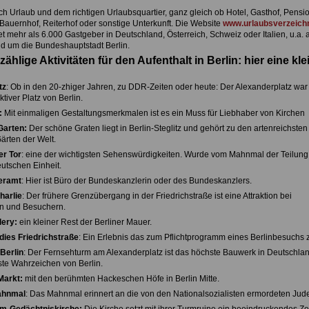
h Urlaub und dem richtigen Urlaubsquartier, ganz gleich ob Hotel, Gasthof, Pensio
Bauernhof, Reiterhof oder sonstige Unterkunft. Die Website
www.urlaubsverzeichn
et mehr als 6.000 Gastgeber in Deutschland, Österreich, Schweiz oder Italien, u.a. 
d um die Bundeshauptstadt Berlin.
zählige Aktivitäten für den Aufenthalt in Berlin: hier eine kle
tz
: Ob in den 20-zhiger Jahren, zu DDR-Zeiten oder heute: Der Alexanderplatz war
aktiver Platz von Berlin.
:
Mit einmaligen Gestaltungsmerkmalen ist es ein Muss für Liebhaber von Kirchen
Garten:
Der schöne Graten liegt in Berlin-Steglitz und gehört zu den artenreichsten
ärten der Welt.
r Tor
: eine der wichtigsten Sehenswürdigkeiten. Wurde vom Mahnmal der Teilun
utschen Einheit.
eramt
: Hier ist Büro der Bundeskanzlerin oder des Bundeskanzlers.
harlie
: Der frühere Grenzübergang in der Friedrichstraße ist eine Attraktion bei
n und Besuchern.
lery:
ein kleiner Rest der Berliner Mauer.
dies Friedrichstraße
: Ein Erlebnis das zum Pflichtprogramm eines Berlinbesuchs z
Berlin
: Der Fernsehturm am Alexanderplatz ist das höchste Bauwerk in Deutschla
te Wahrzeichen von Berlin.
Markt:
mit den berühmten Hackeschen Höfe in Berlin Mitte.
ahnmal
: Das Mahnmal erinnert an die von den Nationalsozialisten ermordeten Jud