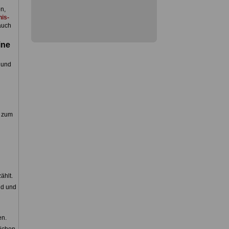
n,
is-
auch
ine
 und
g zum
ählt.
nd und
en.