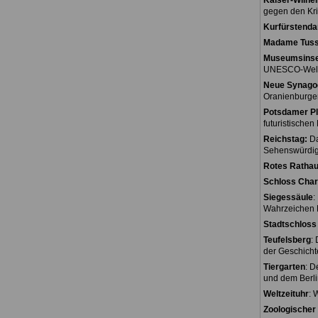
Kaiser-Wilhe
gegen den Kri
Kurfürstend
Madame Tus
Museumsinse
UNESCO-Weltk
Neue Synago
Oranienburger
Potsdamer Pl
futuristischen
Reichstag:
Da
Sehenswürdigk
Rotes Rathau
Schloss Char
Siegessäule
:
Wahrzeichen B
Stadtschloss 
Teufelsberg
:
der Geschicht
Tiergarten
: D
und dem Berli
Weltzeituhr
: 
Zoologischer