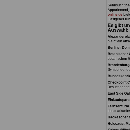
Sehnsucht nac
Appartement, 
online.de
biet
Gastgeber run
Es gibt un
Auswahl:
Alexanderpla
bleibt ein attr
Berliner Dom
Botanischer 
botanischen G
Brandenburge
Symbol der de
Bundeskanzl
Checkpoint C
Besucherinne
East Side Gal
Einkaufspara
Fernsehturm 
das markantes
Hackescher 
Holocaust-M