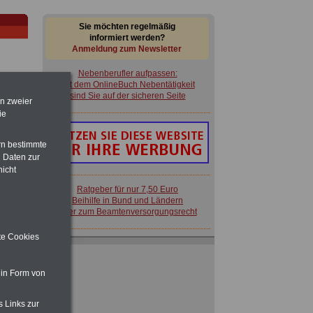
Sie möchten regelmäßig
informiert werden?
Anmeldung zum Newsletter
Nebenberufler aufpassen:
mit dem OnlineBuch Nebentätigkeit
sind Sie auf der sicheren Seite
en zweier
ie
im
rn bestimmte
en
 Daten zur
nicht
Ratgeber für nur 7,50 Euro
Beihilfe in Bund und Ländern
oder zum Beamtenversorgungsrecht
ite Cookies
Nebenberufler aufpassen:
mit dem OnlineBuch Nebentätigkeit
 zu
sind Sie auf der sicheren Seite
 Öff.
 in Form von
m Jahr
s Links zur