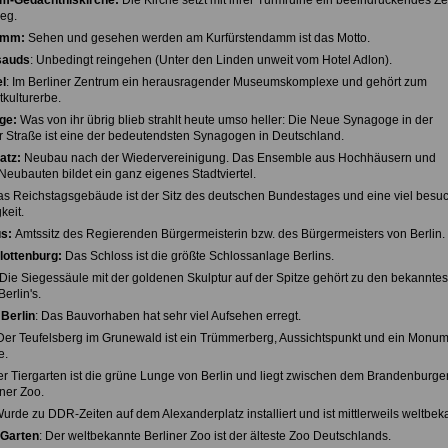
lm-Gedächtniskirche:
Die Kirche setzt mit ihrer Turmruine ein beeindruckendes Z
eg.
amm:
Sehen und gesehen werden am Kurfürstendamm ist das Motto.
sauds
: Unbedingt reingehen (Unter den Linden unweit vom Hotel Adlon).
l
: Im Berliner Zentrum ein herausragender Museumskomplexe und gehört zum
ulturerbe.
ge:
Was von ihr übrig blieb strahlt heute umso heller: Die Neue Synagoge in der
 Straße ist eine der bedeutendsten Synagogen in Deutschland.
atz:
Neubau nach der Wiedervereinigung. Das Ensemble aus Hochhäusern und
 Neubauten bildet ein ganz eigenes Stadtviertel.
s Reichstagsgebäude ist der Sitz des deutschen Bundestages und eine viel besu
eit.
s:
Amtssitz des Regierenden Bürgermeisterin bzw. des Bürgermeisters von Berlin.
lottenburg:
Das Schloss ist die größte Schlossanlage Berlins.
 Die Siegessäule mit der goldenen Skulptur auf der Spitze gehört zu den bekanntes
erlin's.
Berlin
: Das Bauvorhaben hat sehr viel Aufsehen erregt.
 Der Teufelsberg im Grunewald ist ein Trümmerberg, Aussichtspunkt und ein Monu
e.
er Tiergarten ist die grüne Lunge von Berlin und liegt zwischen dem Brandenburger
ner Zoo.
Wurde zu DDR-Zeiten auf dem Alexanderplatz installiert und ist mittlerweils weltbek
 Garten
: Der weltbekannte Berliner Zoo ist der älteste Zoo Deutschlands.