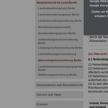
gegliedert un
Google-Websi
Beamtenrecht im Land Berlin
Sachverhalte 
Google ihre 
Landesbeamtengesetz Berlin
terinnen und 
Dürfen wir I
Dienstes im
Landesbesoldungsgesetz Berlin
Berlin
geeig
erheben D
bestellen
Landesbesoldungsordnung Berlin
ACHTUNG Neu
Besoldungsanpassungen
Teilweise fün
Beamtinnen 
Sonderzahlungsgesetz Berlin
durch die Ne
Stellenobergrenzenverordnung
Alimentation
Berlin
Leistungsstufenverordnung Berlin
Zur Übersicht
Lehrkräftezulagenverordnung
§ 1 Nebentätig
Nebentätigkeitsverordnung Berlin
(1) Nebentätig
Landesbeamtenversorgungsgesetz
(2) Nebenamt i
Berlin
öffentlich-rec
Heilfürsorgeverordnung Berlin
(3) Nebenbesch
außerhalb des 
(4) Zu den öff
Informationen zum Beamtenrecht
Rechtsvorschrif
beruhende unent
Service und Tipps
Urlaub, Reise
Kontakt
und Umland