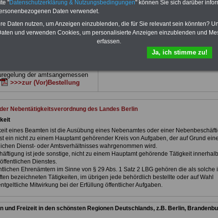
d erläutern auch komp-lizierte
Land Berlin
geeignet: die Bücher behand
te "
Datenschutzerklärung & Nutzungsbedingungen
" können Sie sich darüber infor
verständlich (auch für Mitarbei-
Beamtenrecht, Besoldung, Beihilfe,
personenbezogenen Daten verwendet.
Mitarbeiter des öffentlichen
Beamtenversorgung, Rund ums Geld,
hre Daten nutzen, um Anzeigen einzublenden, die für Sie relevant sein könnten? U
Land
Nebentätigkeitsrecht, Frauen im öffentl. D
net)
BEHÖRDEN-ABO
>>>hier
und Berufseinstieg im öffentlichen Dienst
aten und verwenden Cookies, um personalisierte Anzeigen einzublenden und Me
kann die eBooks herunterladen, ausdruck
erfassen.
und lesen
>>>mehr Informationen
e Broschüre zum vorbestellen:
Ja, ich stimme zu!
fstellige Nachzahlungen für
& Beamte in Bund und Ländern
uregelung der amtsangemessen
>>>zur (Vor)Bestellung
 der Nebentätigkeitsverordnung des Landes Berlin
keit
keit eines Beamten ist die Ausübung eines Nebenamtes oder einer Nebenbeschäft
st ein nicht zu einem Hauptamt gehörender Kreis von Aufgaben, der auf Grund ein
htlichen Dienst- oder Amtsverhältnisses wahrgenommen wird.
äftigung ist jede sonstige, nicht zu einem Hauptamt gehörende Tätigkeit innerhal
öffentlichen Dienstes.
entlichen Ehrenämtern im Sinne von § 29 Abs. 1 Satz 2 LBG gehören die als solche 
ten bezeichneten Tätigkeiten, im übrigen jede behördlich bestellte oder auf Wahl
geltliche Mitwirkung bei der Erfüllung öffentlicher Aufgaben.
n und Freizeit in den schönsten Regionen Deutschlands, z.B. Berlin, Brandenbu