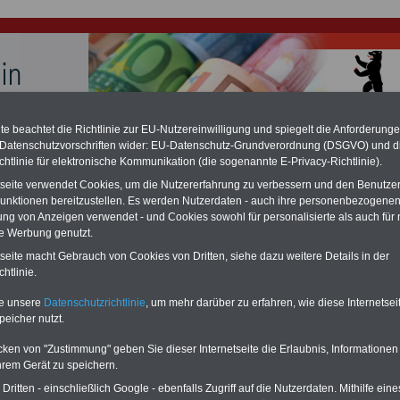
e beachtet die Richtlinie zur EU-Nutzereinwilligung und spiegelt die Anforderung
hlung für Beamte und Ruhestandsbeamte (zu geringe Alimentation)
 Datenschutzvorschriften wider: EU-Datenschutz-Grundverordnung (DSGVO) und d
fassungsgericht hat die Berliner Landesbesoldung für verfassungs-widrig
chtlinie für elektronische Kommunikation (die sogenannte E-Privacy-Richtlinie).
n muss bis
März 2027 eine Neuregelung der Besoldung beschließen). Auch be
tseite verwendet Cookies, um die Nutzererfahrung zu verbessern und den Benutze
 & Ruhestandsbeamte) gibt es teilweise hohe Nachzahlungen (Medienbericht
diese für
alle (!) Beamte
zwischen
mind. 3.000 und 13.000 Euro
, Der INFO-
unktionen bereitzustellen. Es werden Nutzerdaten - auch ihre personenbezogenen
hierzu eine Broschüre heraus, die unmittelbar nach dem Beschluss des
ung von Anzeigen verwendet - und Cookies sowohl für personalisierte als auch für 
s der Bundesregierung vorgelegt wird (wahrscheinlich im Quartal.2026
te Werbung genutzt.
Vor)Bestellung der Broschüre
.
tseite macht Gebrauch von Cookies von Dritten, siehe dazu weitere Details in der
htlinie.
keitsverordnung von Berlin: § 1 Nebentätigkeit
te unsere
Datenschutzrichtlinie
, um mehr darüber zu erfahren, wie diese Internetse
peicher nutzt.
-ABO
mit drei Ratgebern für nur
PDF-SERVICE: 10 Bücher bzw. eBooks
Wissenswertes für Beamtinnen
wichtigen Themen für Beamte und dem
cken von "Zustimmung" geben Sie dieser Internetseite die Erlaubnis, Informationen
 Beamten-versorgungsrecht
Dienst
Zum Komplettpreis von 15 Euro i
hrem Gerät zu speichern.
 sowie Beihilferecht in Bund und
können Sie zehn Bücher als eBook
 drei Ratgeber sind übersichtlich
herunterladen, auch für Beschäftigte beim
ritten - einschließlich Google - ebenfalls Zugriff auf die Nutzerdaten. Mithilfe eine