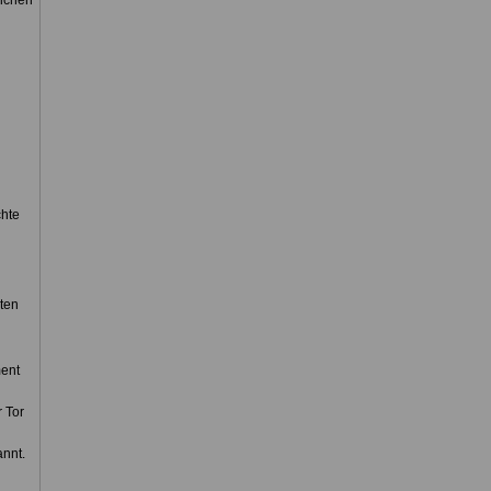
eichen
chte
ten
ment
 Tor
annt.