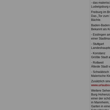
- das maleris
Ludwigsburg m
Freiburg im B
Das „Tor zum 
Bächle.
Baden-Baden
Bekannt als K
- Esslingen a
einer Stadtma
- Stuttgart
Landeshaupts
- Konstanz
Größte Stadt 
- Rottweil
Älteste Stadt 
- Schwäbisch 
Malerische Kl
Zusätzlich si
www.urlaubsv
Weitere Sehen
Burg Hohenzol
einer der sch
in Mannheim, 
Garten in eine