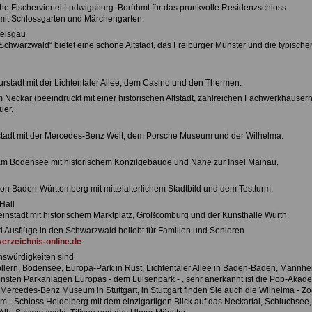
che Fischerviertel.Ludwigsburg: Berühmt für das prunkvolle Residenzschloss
it Schlossgarten und Märchengarten.
reisgau
Schwarzwald“ bietet eine schöne Altstadt, das Freiburger Münster und die typische
urstadt mit der Lichtentaler Allee, dem Casino und den Thermen.
m Neckar (beeindruckt mit einer historischen Altstadt, zahlreichen Fachwerkhäuser
uer.
tadt mit der Mercedes-Benz Welt, dem Porsche Museum und der Wilhelma.
am Bodensee mit historischem Konzilgebäude und Nähe zur Insel Mainau.
von Baden-Württemberg mit mittelalterlichem Stadtbild und dem Testturm.
Hall
einstadt mit historischem Marktplatz, Großcomburg und der Kunsthalle Würth.
nd Ausflüge in den Schwarzwald beliebt für Familien und Senioren
erzeichnis-online.de
swürdigkeiten sind
lern, Bodensee, Europa-Park in Rust, Lichtentaler Allee in Baden-Baden, Mannhe
önsten Parkanlagen Europas - dem Luisenpark - , sehr anerkannt ist die Pop-Akad
Mercedes-Benz Museum in Stuttgart, in Stuttgart finden Sie auch die Wilhelma - Z
m - Schloss Heidelberg mit dem einzigartigen Blick auf das Neckartal, Schluchsee,