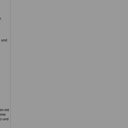
n
n und
im mit
emie
oo und