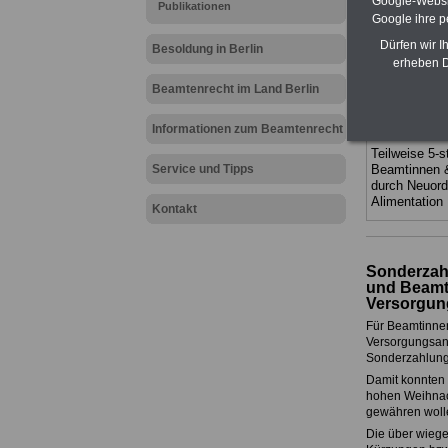
Google-Websi
Publikationen
Ländern. Alle
Google ihre 
gegliedert un
Sachverhalte 
Dürfen wir I
Besoldung in Berlin
Mitarbeiter 
erheben D
Baden-Würt
Beamtenrecht im Land Berlin
Das
BEHÖR
werden
Informationen zum Beamtenrecht
ACHTUNG Neu
Teilweise 5-s
Service und Tipps
Beamtinnen 
durch Neuor
Alimentatio
Kontakt
Sonderzah
und Beamt
Versorgun
Für Beamtinnen
Versorgungsan
Sonderzahlung
Damit konnten 
hohen Weihnach
gewähren woll
Die über wiege