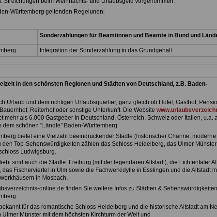
. Streichungen beim Weihnachts- und Urlaubsgeld vorgenommen.
aden-Württemberg geltenden Regelunen:
Sonderzahlungen für Beamtinnen und Beamte in Bund und Länd
emberg
Integration der Sonderzahlung in das Grundgehalt
eizeit in den schönsten Regionen und Städten von Deutschland, z.B. Baden-
h Urlaub und dem richtigen Urlaubsquartier, ganz gleich ob Hotel, Gasthof, Pensio
Bauernhof, Reiterhof oder sonstige Unterkunft. Die Website
www.urlaubsverzeichn
et mehr als 6.000 Gastgeber in Deutschland, Österreich, Schweiz oder Italien, u.a. 
s dem schönen "Ländle" Baden-Württemberg.
berg bietet eine Vielzahl beeindruckender Städte (historischer Charme, moderne
Zu den Top-Sehenswürdigkeiten zählen das Schloss Heidelberg, das Ulmer Münster
schloss Ludwigsburg.
ebt sind auch die Städte: Freiburg (mit der legendären Altstadt), die Lichtentaler Al
as Fischerviertel in Ulm sowie die Fachwerkidylle in Esslingen und die Altstadt m
werkhäusern in Mosbach.
ubsverzeichnis-online.de finden Sie weitere Infos zu Städten & Sehenswürdigkeiten
mberg:
(bekannt für das romantische Schloss Heidelberg und die historische Altstadt am N
m Ulmer Münster mit dem höchsten Kirchturm der Welt und