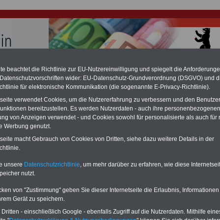
e beachtet die Richtlinie zur EU-Nutzereinwilligung und spiegelt die Anforderung
 Datenschutzvorschriften wider: EU-Datenschutz-Grundverordnung (DSGVO) und d
hlung für Beamte und Ruhestandsbeamte (zu geringe Alimentation)
chtlinie für elektronische Kommunikation (die sogenannte E-Privacy-Richtlinie).
fassungsgericht hat die Berliner Landesbesoldung für verfassungs-widrig
n muss bis
März 2027 eine Neuregelung der Besoldung beschließen). Auch be
tseite verwendet Cookies, um die Nutzererfahrung zu verbessern und den Benutze
 & Ruhestandsbeamte) gibt es teilweise hohe Nachzahlungen (Medienbericht
unktionen bereitzustellen. Es werden Nutzerdaten - auch ihre personenbezogenen
diese für
alle (!) Beamte
zwischen
mind. 3.000 und 13.000 Euro
, Der INFO-
ung von Anzeigen verwendet - und Cookies sowohl für personalisierte als auch für 
hierzu eine Broschüre heraus, die unmittelbar nach dem Beschluss des
te Werbung genutzt.
s der Bundesregierung vorgelegt wird (wahrscheinlich im Quartal.2026
Vor)Bestellung der Broschüre
.
tseite macht Gebrauch von Cookies von Dritten, siehe dazu weitere Details in der
htlinie.
lungen für Beamte, Beamtenanwärter und Ruhestandsbea
te unsere
Datenschutzrichtlinie
, um mehr darüber zu erfahren, wie diese Internetse
Württemberg
peicher nutzt.
cken von "Zustimmung" geben Sie dieser Internetseite die Erlaubnis, Informationen
-ABO
mit 3 Ratgebern für nur
PDF-SERVICE: 10 Bücher bzw. eBooks
hrem Gerät zu speichern.
Wissenswertes für Beamtinnen
wichtigen Themen für Beamte und dem
 Beamten-versorgungsrecht
Dienst
Zum Komplettpreis von 15 Euro i
ritten - einschließlich Google - ebenfalls Zugriff auf die Nutzerdaten. Mithilfe eine
 sowie Beihilferecht in Bund und
können Sie zehn Bücher als eBook