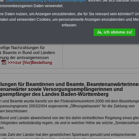
te "
Datenschutzerklärung & Nutzungsbedingungen
" können Sie sich darüber infor
 drei Ratgeber sind übersichtlich
herunterladen, auch für Beschäftigte des
personenbezogenen Daten verwendet.
d erläutern auch komplizierte
Landes
Baden-Württemberg
geeignet: di
verständlich (auch für
Bücher behandeln Beamtenrecht, Besold
hre Daten nutzen, um Anzeigen einzublenden, die für Sie relevant sein könnten? U
des öffentlichen Dienstes in
Beamtenversor-gung, Beihilfe, Rund ums 
aten und verwenden Cookies, um personalisierte Anzeigen einzublenden und Me
temberg
geeignet).
Nebentätigkeitsrecht, Frauen im öffentlic
erfassen.
Dienst. und Berufseinstieg im öffentlichen
DEN-ABO
>>> kann hier bestellt
Ja, ich stimme zu!
Dienst. Man kann die eBooks herunterlad
ausdrucken und lesen
>>>mehr
e Broschüre zum vorbestellen:
Informationen
tellige Nachzahlungen für
& Beamte in Bund und Ländern
dnung der amtsangemessen
n
>>>zur (Vor)Bestellung
lungen für Beamtinnen und Beamte, Beamtenanwärterinne
enanwärter sowie Versorgungsempfängerinnen und
gsempfänger des Landes Baden-Württemberg
 und Beamte wurde bereits vor der Föderalismusreform 2006 mit dem Besoldungs
passungsgesetz 2003/2004 sogenannte „Öffnungsklauseln“ für die Zahlung von
en beschlossen.
Bund und Länder abweichend von der bis dahin einheitlichen Regelung eines gle
tsgeldes selbstständig regeln, ob und in welcher Höhe sie solche „Sonderzahlu
en.
nde Zahl der Länder hat den gesetzlichen Spielraum genutzt und entsprechende