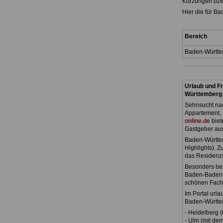
Kürzungen bzw
Hier die für B
Bereich
Baden-Württ
Urlaub und Fr
Württemberg
Sehnsucht nac
Appartement, 
online.de
biet
Gastgeber au
Baden-Württem
Highlights). 
das Residenz
Besonders beli
Baden-Baden, d
schönen Fach
Im Portal urla
Baden-Württe
- Heidelberg 
- Ulm (mit de