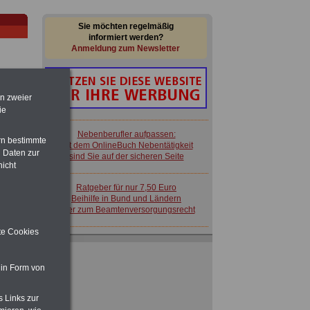
Sie möchten regelmäßig
informiert werden?
Anmeldung zum Newsletter
en zweier
ie
im
Nebenberufler aufpassen:
rn bestimmte
en
mit dem OnlineBuch Nebentätigkeit
 Daten zur
sind Sie auf der sicheren Seite
nicht
Ratgeber für nur 7,50 Euro
Beihilfe in Bund und Ländern
oder zum Beamtenversorgungsrecht
mte
ite Cookies
 in Form von
 zu
 Öff.
m Jahr
s Links zur
Nebenberufler aufpassen: