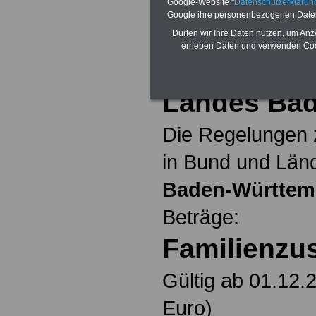
Alimentation
>>>zur (Vor)Beste
Google-Website "
Datenschutzerkläru
Google ihre personenbezogenen Date
Dürfen wir Ihre Daten nutzen, um Anz
Familienzus
erheben Daten und verwenden Cook
Beamtinnen
Landes Ba
Die Regelungen 
in Bund und Länd
Baden-Württem
Beträge:
Familienzu
Gültig ab 01.12.
Euro)