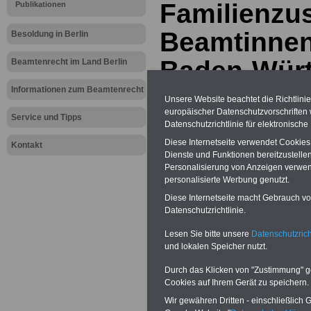
Familienzus
Publikationen
Beamtinnen
Besoldung in Berlin
Baden-Würt
Beamtenrecht im Land Berlin
01.12.2022
Informationen zum Beamtenrecht
Unsere Website beachtet die Richtlini
europäischer Datenschutzvorschrifte
Service und Tipps
Datenschutzrichtlinie für elektronisch
BEHÖRDEN-ABO
mit 3 Ratgebern fü
Diese Internetseite verwendet Cookie
25,00 Euro: Wissenswertes für Bea
Kontakt
Dienste und Funktionen bereitzustell
und Beamte, Beamten-versorgungsr
(Bund/Länder) sowie Beihilferecht i
Personalisierung von Anzeigen verwende
Ländern. Alle drei Ratgeber sind über
personalisierte Werbung genutzt.
gegliedert und erläutern auch kompliz
Diese Internetseite macht Gebrauch von
Sachverhalte verständlich (auch für
Datenschutzrichtlinie.
Mitarbeiter des öffentlichen Dienst
Baden-Württemberg
geeignet).
Lesen Sie bitte unsere
Datenschutzrich
Das
BEHÖRDEN-ABO
>>> kann hie
und lokalen Speicher nutzt.
werden
ACHTUNG Neue Broschüre zum vorb
Durch das Klicken von "Zustimmung" geb
Teilweise 5-stellige Nachzahlungen f
Cookies auf Ihrem Gerät zu speichern.
Beamtinnen & Beamte in Bund und 
Wir gewähren Dritten - einschließlich Go
durch Neuordnung der amtsangeme