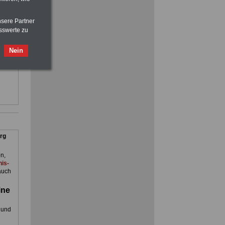
eln
nsere Partner
sswerte zu
Ratgeber für nur 7,50 Euro
ienst.
Beihilfe in Bund und Ländern
. Man
oder zum Beamtenversorgungsrecht
Nein
en
rg
n,
is-
auch
ine
 und