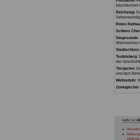
Potsdamer Pl
futuristischen
Reichstag:
Da
Sehenswürdigk
Rotes Rathau
Schloss Char
Siegessäule
:
Wahrzeichen B
Stadtschloss 
Teufelsberg
:
der Geschicht
Tiergarten
: D
und dem Berli
Weltzeituhr
: 
Zoologischer
mehr zu:
A
Aktuelle
Meldung 
2008 bis