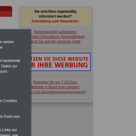
Sie möchten regelmäßig
informiert werden?
Anmeldung zum Newsletter
Nebenberufler aufpassen:
mit dem OnlineBuch Nebentätigkeit
sind Sie auf der sicheren Seite
en zweier
ie
im
rn bestimmte
en
 Daten zur
nicht
Ratgeber für nur 7,50 Euro
Beihilfe in Bund und Ländern
oder zum Beamtenversorgungsrecht
in
ite Cookies
Nebenberufler aufpassen:
mit dem OnlineBuch Nebentätigkeit
sind Sie auf der sicheren Seite
 in Form von
 zu
 Öff.
m Jahr
s Links zur
mieren, wie