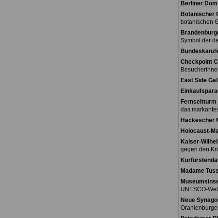
Berliner Dom
Botanischer 
botanischen G
Brandenburge
Symbol der de
Bundeskanzl
Checkpoint C
Besucherinne
East Side Gal
Einkaufspara
Fernsehturm 
das markantes
Hackescher 
Holocaust-M
Kaiser-Wilhe
gegen den Kri
Kurfürstend
Madame Tus
Museumsinse
UNESCO-Weltk
Neue Synago
Oranienburger