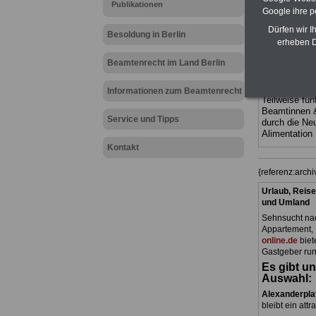
Publikationen
Ländern. Alle
Google ihre 
gegliedert un
Sachverhalte 
Dürfen wir I
Besoldung in Berlin
terinnen und 
erheben D
Dienstes im
Berlin
geeig
Beamtenrecht im Land Berlin
bestellen
ACHTUNG Neu
Informationen zum Beamtenrecht
Teilweise fün
Beamtinnen 
Service und Tipps
durch die Ne
Alimentation
Kontakt
{referenz:arch
Urlaub, Reise
und Umland
Sehnsucht nac
Appartement, 
online.de
biet
Gastgeber run
Es gibt un
Auswahl:
Alexanderpla
bleibt ein attr