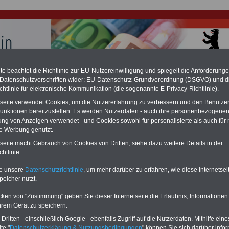
e beachtet die Richtlinie zur EU-Nutzereinwilligung und spiegelt die Anforderung
 Datenschutzvorschriften wider: EU-Datenschutz-Grundverordnung (DSGVO) und d
hlung für Beamte und Ruhestandsbeamte (zu geringe Alimentation)
chtlinie für elektronische Kommunikation (die sogenannte E-Privacy-Richtlinie).
fassungsgericht hat die Berliner Landesbesoldung für verfassungs-widrig
n muss bis
März 2027 eine Neuregelung der Besoldung beschließen). Auch be
tseite verwendet Cookies, um die Nutzererfahrung zu verbessern und den Benutze
 & Ruhestandsbeamte) gibt es teilweise hohe Nachzahlungen (Medienbericht
unktionen bereitzustellen. Es werden Nutzerdaten - auch ihre personenbezogenen
diese für
alle (!) Beamte
zwischen
mind. 3.000 und 13.000 Euro
, Der INFO-
ung von Anzeigen verwendet - und Cookies sowohl für personalisierte als auch für 
hierzu eine Broschüre heraus, die unmittelbar nach dem Beschluss des
te Werbung genutzt.
s der Bundesregierung vorgelegt wird (wahrscheinlich im Quartal.2026
Vor)Bestellung der Broschüre
.
tseite macht Gebrauch von Cookies von Dritten, siehe dazu weitere Details in der
htlinie.
r Beamte und den öffentlichen Dienst in Berlin: Führersche
te unsere
Datenschutzrichtlinie
, um mehr darüber zu erfahren, wie diese Internetse
peicher nutzt.
für Nachwuchskräfte
cken von "Zustimmung" geben Sie dieser Internetseite die Erlaubnis, Informationen
-ABO
mit drei Ratgebern für nur
PDF-SERVICE: 10 Bücher bzw. eBooks
hrem Gerät zu speichern.
Wissenswertes für Beamtinnen
wichtigen Themen für Beamte und dem
 Beamten-versorgungsrecht
Dienst
Zum Komplettpreis von 15 Euro i
ritten - einschließlich Google - ebenfalls Zugriff auf die Nutzerdaten. Mithilfe eine
 sowie Beihilferecht in Bund und
können Sie zehn Bücher als eBook
te "
Datenschutzerklärung & Nutzungsbedingungen
" können Sie sich darüber infor