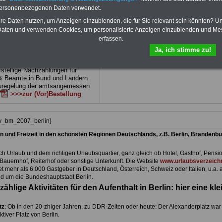
 drei Ratgeber sind übersichtlich
herunterladen, auch für Beschäftigte beim
personenbezogenen Daten verwendet.
d erläutern auch komp-lizierte
Land Berlin
geeignet: die Bücher behand
verständlich (auch für Mitarbei-
Beamtenrecht, Besoldung, Beihilfe,
hre Daten nutzen, um Anzeigen einzublenden, die für Sie relevant sein könnten? U
Mitarbeiter des öffentlichen
Beamtenversorgung, Rund ums Geld,
aten und verwenden Cookies, um personalisierte Anzeigen einzublenden und Me
Land
Nebentätigkeitsrecht, Frauen im öffentl. D
erfassen.
net)
BEHÖRDEN-ABO
>>>hier
und Berufseinstieg im öffentlichen Dienst
Ja, ich stimme zu!
kann die eBooks herunterladen, ausdruck
und lesen
>>>mehr Informationen
e Broschüre zum vorbestellen:
fstellige Nachzahlungen für
& Beamte in Bund und Ländern
uregelung der amtsangemessen
>>>zur (Vor)Bestellung
iv_bm_2007_berlin}
n und Freizeit in den schönsten Regionen Deutschlands, z.B. Berlin, Brandenbu
h Urlaub und dem richtigen Urlaubsquartier, ganz gleich ob Hotel, Gasthof, Pensio
Bauernhof, Reiterhof oder sonstige Unterkunft. Die Website
www.urlaubsverzeichn
et mehr als 6.000 Gastgeber in Deutschland, Österreich, Schweiz oder Italien, u.a. 
d um die Bundeshauptstadt Berlin.
zählige Aktivitäten für den Aufenthalt in Berlin: hier eine kle
tz
: Ob in den 20-zhiger Jahren, zu DDR-Zeiten oder heute: Der Alexanderplatz war
aktiver Platz von Berlin.