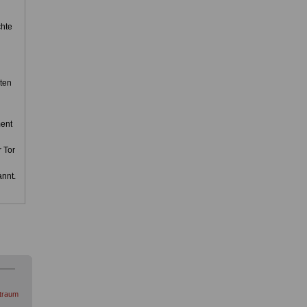
chte
ten
ment
 Tor
annt.
itraum