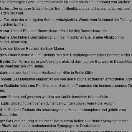
:
Mit einmaligen Gestaltungsmerkmalen ist es ein Muss für Liebhaber von Kirchen
Garten:
Der schöne Graten liegt in Berlin-Steglitz und gehört zu den artenreichsten
ärten der Welt.
r Tor
: eine der wichtigsten Sehenswürdigkeiten. Wurde vom Mahnmal der Teilun
utschen Einheit.
eramt
: Hier ist Büro der Bundeskanzlerin oder des Bundeskanzlers.
harlie
: Der frühere Grenzübergang in der Friedrichstraße ist eine Attraktion bei
n und Besuchern.
lery:
ein kleiner Rest der Berliner Mauer.
dies Friedrichstraße
: Ein Erlebnis das zum Pflichtprogramm eines Berlinbesuchs z
Berlin
: Der Fernsehturm am Alexanderplatz ist das höchste Bauwerk in Deutschla
te Wahrzeichen von Berlin.
Markt:
mit den berühmten Hackeschen Höfe in Berlin Mitte.
ahnmal
: Das Mahnmal erinnert an die von den Nationalsozialisten ermordeten Jud
lm-Gedächtniskirche:
Die Kirche setzt mit ihrer Turmruine ein beeindruckendes Z
eg.
amm:
Sehen und gesehen werden am Kurfürstendamm ist das Motto.
sauds
: Unbedingt reingehen (Unter den Linden unweit vom Hotel Adlon).
l
: Im Berliner Zentrum ein herausragender Museumskomplexe und gehört zum
ulturerbe.
ge:
Was von ihr übrig blieb strahlt heute umso heller: Die Neue Synagoge in der
 Straße ist eine der bedeutendsten Synagogen in Deutschland.