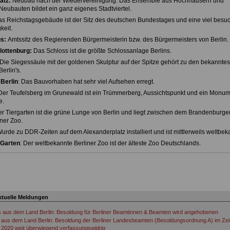
atz:
Neubau nach der Wiedervereinigung. Das Ensemble aus Hochhäusern und
 Neubauten bildet ein ganz eigenes Stadtviertel.
s Reichstagsgebäude ist der Sitz des deutschen Bundestages und eine viel besu
eit.
s:
Amtssitz des Regierenden Bürgermeisterin bzw. des Bürgermeisters von Berlin.
lottenburg:
Das Schloss ist die größte Schlossanlage Berlins.
 Die Siegessäule mit der goldenen Skulptur auf der Spitze gehört zu den bekanntes
erlin's.
Berlin
: Das Bauvorhaben hat sehr viel Aufsehen erregt.
 Der Teufelsberg im Grunewald ist ein Trümmerberg, Aussichtspunkt und ein Monu
e.
er Tiergarten ist die grüne Lunge von Berlin und liegt zwischen dem Brandenburger
ner Zoo.
Wurde zu DDR-Zeiten auf dem Alexanderplatz installiert und ist mittlerweils weltbek
 Garten
: Der weltbekannte Berliner Zoo ist der älteste Zoo Deutschlands.
ktuelle Meldungen
s aus dem Land Berlin: Besoldung für Berliner Beamtinnen & Beamten wird angehobenen
aus dem Land Berlin: Besoldung der Berliner Landesbeamten (Besoldungsordnung A) im Ze
 2020 weit überwiegend verfassungswidrig