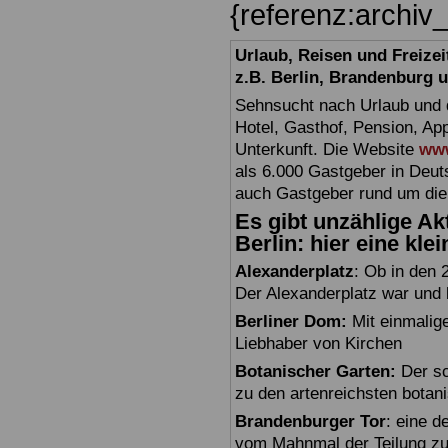
{referenz:archiv
Urlaub, Reisen und Freize
z.B. Berlin, Brandenburg
Sehnsucht nach Urlaub und d
Hotel, Gasthof, Pension, Ap
Unterkunft. Die Website
www
als 6.000 Gastgeber in Deuts
auch Gastgeber rund um die
Es gibt unzählige Akt
Berlin: hier eine kle
Alexanderplatz
: Ob in den 
Der Alexanderplatz war und bl
Berliner Dom:
Mit einmalig
Liebhaber von Kirchen
Botanischer Garten:
Der sc
zu den artenreichsten botan
Brandenburger Tor
: eine 
vom Mahnmal der Teilung zu