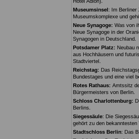
Hotel Adlon).
Museumsinsel
: Im Berline
Museumskomplexe und gehö
Neue Synagoge:
Was von ihr
Neue Synagoge in der Oranie
Synagogen in Deutschland.
Potsdamer Platz:
Neubau na
aus Hochhäusern und futuris
Stadtviertel.
Reichstag:
Das Reichstagsg
Bundestages und eine viel 
Rotes Rathaus:
Amtssitz de
Bürgermeisters von Berlin.
Schloss Charlottenburg:
Da
Berlins.
Siegessäule
: Die Siegessäu
gehört zu den bekanntesten 
Stadtschloss Berlin
: Das B