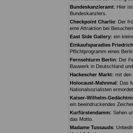
Bundeskanzleramt
: Hier i
Bundeskanzlers.
Checkpoint Charlie
: Der fr
eine Attraktion bei Besuche
East Side Gallery:
ein klein
Einkaufsparadies Friedric
Pflichtprogramm eines Berli
Fernsehturm Berlin
: Der F
Bauwerk in Deutschland und
Hackescher Markt:
mit den 
Holocaust-Mahnmal
: Das M
Nationalsozialisten ermorde
Kaiser-Wilhelm-Gedächtni
ein beeindruckendes Zeiche
Kurfürstendamm:
Sehen un
das Motto.
Madame Tussauds
: Unbedi