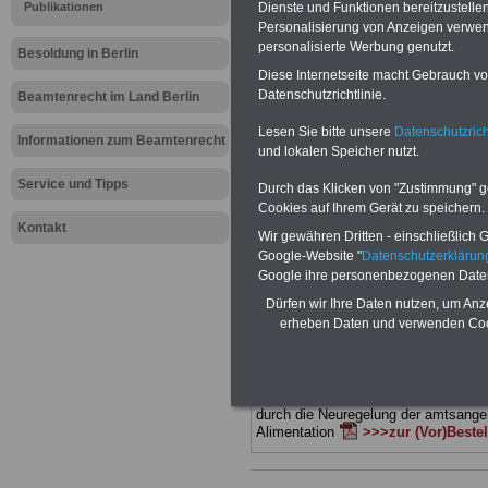
Meldung fü
Dienste und Funktionen bereitzustell
Publikationen
Personalisierung von Anzeigen verwende
personalisierte Werbung genutzt.
öffentlichen
Besoldung in Berlin
Diese Internetseite macht Gebrauch von
Datenschutzrichtlinie.
Besoldung 
Beamtenrecht im Land Berlin
Lesen Sie bitte unsere
Datenschutzrich
Informationen zum Beamtenrecht
und lokalen Speicher nutzt.
BEHÖRDEN-ABO
mit drei Ratgebern
25,00 Euro: Wissenswertes für Bea
Service und Tipps
Durch das Klicken von "Zustimmung" geb
und Beamte, Beamten-versorgungsr
Cookies auf Ihrem Gerät zu speichern.
(Bund/Länder) sowie Beihilferecht i
Kontakt
Ländern. Alle drei Ratgeber sind über
Wir gewähren Dritten - einschließlich Go
gegliedert und erläutern auch komp-li
Google-Website "
Datenschutzerkläru
Sachverhalte verständlich (auch für M
Google ihre personenbezogenen Date
terinnen und Mitarbeiter des öffentli
Dienstes im
Land
Dürfen wir Ihre Daten nutzen, um Anz
Berlin
geeignet)
BEHÖRDEN-ABO
>
erheben Daten und verwenden Cook
bestellen
ACHTUNG Neue Broschüre zum vorb
Teilweise fünfstellige Nachzahlungen
Beamtinnen & Beamte in Bund und 
durch die Neuregelung der amtsang
Alimentation
>>>zur (Vor)Beste