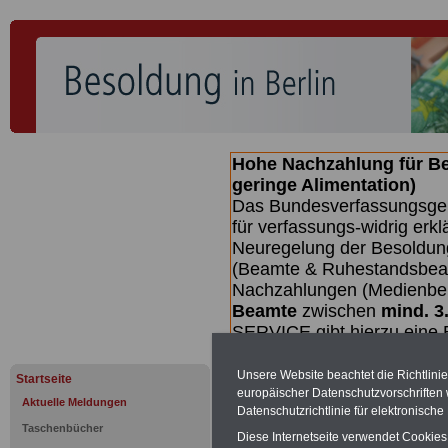
Hohe Nachzahlung für B
geringe Alimentation)
Das Bundesverfassungsgeri
für verfassungs-widrig erkl
Neuregelung der Besoldun
(Beamte & Ruhestandsbeamt
Nachzahlungen (Medienberi
Beamte
zwischen
mind. 3
SERVICE gibt hierzu eine 
dem Beschluss des Gesetz
wird (wahrscheinlich im Q
Unsere Website beachtet die Richtlini
Startseite
Broschüre
.
europäischer Datenschutzvorschrifte
Aktuelle Meldungen
Datenschutzrichtlinie für elektronisch
Taschenbücher
Diese Internetseite verwendet Cookie