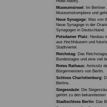
Hotel Adlon).
Museumsinsel
: Im Berline
Museumskomplexe und gehö
Neue Synagoge:
Was von ihr
Neue Synagoge in der Oranie
Synagogen in Deutschland.
Potsdamer Platz:
Neubau na
aus Hochhäusern und futuris
Stadtviertel.
Reichstag:
Das Reichstagsg
Bundestages und eine viel 
Rotes Rathaus:
Amtssitz de
Bürgermeisters von Berlin.
Schloss Charlottenburg:
Da
Berlins.
Siegessäule
: Die Siegessäu
gehört zu den bekanntesten 
Stadtschloss Berlin
: Das B