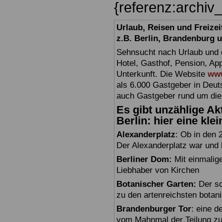
{referenz:archiv
Urlaub, Reisen und Freize
z.B. Berlin, Brandenburg
Sehnsucht nach Urlaub und d
Hotel, Gasthof, Pension, Ap
Unterkunft. Die Website
www
als 6.000 Gastgeber in Deuts
auch Gastgeber rund um die
Es gibt unzählige Akt
Berlin: hier eine kle
Alexanderplatz
: Ob in den 
Der Alexanderplatz war und bl
Berliner Dom:
Mit einmalig
Liebhaber von Kirchen
Botanischer Garten:
Der sc
zu den artenreichsten botan
Brandenburger Tor
: eine 
vom Mahnmal der Teilung zu