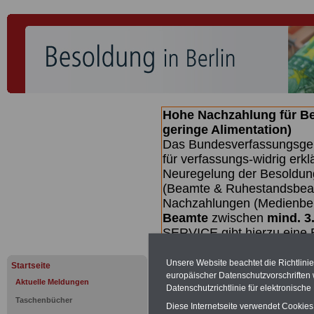
Hohe Nachzahlung für B
geringe Alimentation)
Das Bundesverfassungsgeri
für verfassungs-widrig erkl
Neuregelung der Besoldun
(Beamte & Ruhestandsbeamt
Nachzahlungen (Medienberi
Beamte
zwischen
mind. 3
SERVICE gibt hierzu eine 
dem Beschluss des Gesetz
wird (wahrscheinlich im Q
Unsere Website beachtet die Richtlini
Startseite
Broschüre
.
europäischer Datenschutzvorschrifte
Aktuelle Meldungen
Datenschutzrichtlinie für elektronisch
Taschenbücher
Diese Internetseite verwendet Cookie