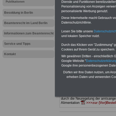
Meldung fü
Dienste und Funktionen bereitzustell
Publikationen
Personalisierung von Anzeigen verwende
personalisierte Werbung genutzt.
öffentlichen
Besoldung in Berlin
Diese Internetseite macht Gebrauch von
Datenschutzrichtlinie.
Wünsche
Beamtenrecht im Land Berlin
Lesen Sie bitte unsere
Datenschutzrich
Informationen zum Beamtenrecht
und lokalen Speicher nutzt.
BEHÖRDEN-ABO
mit drei Ratgebern
25,00 Euro: Wissenswertes für Bea
Service und Tipps
Durch das Klicken von "Zustimmung" geb
und Beamte, Beamten-versorgungsr
Cookies auf Ihrem Gerät zu speichern.
(Bund/Länder) sowie Beihilferecht i
Kontakt
Ländern. Alle drei Ratgeber sind über
Wir gewähren Dritten - einschließlich Go
gegliedert und erläutern auch komp-li
Google-Website "
Datenschutzerkläru
Sachverhalte verständlich (auch für M
Google ihre personenbezogenen Date
terinnen und Mitarbeiter des öffentli
Dienstes im
Land
Dürfen wir Ihre Daten nutzen, um Anz
Berlin
geeignet)
BEHÖRDEN-ABO
>
erheben Daten und verwenden Cook
bestellen
ACHTUNG Neue Broschüre zum vorb
Teilweise fünfstellige Nachzahlungen
Beamtinnen & Beamte in Bund und 
durch die Neuregelung der amtsang
Alimentation
>>>zur (Vor)Beste