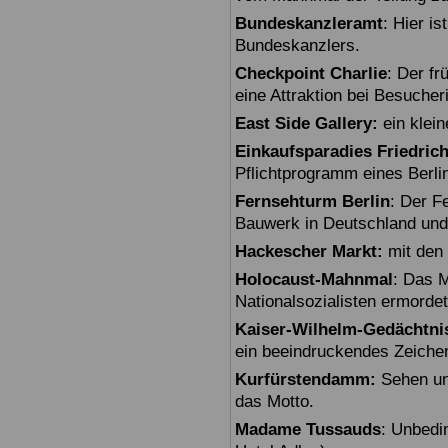
Bundeskanzleramt
: Hier i
Bundeskanzlers.
Checkpoint Charlie
: Der fr
eine Attraktion bei Besuche
East Side Gallery:
ein klein
Einkaufsparadies Friedric
Pflichtprogramm eines Berli
Fernsehturm Berlin
: Der F
Bauwerk in Deutschland und
Hackescher Markt:
mit den 
Holocaust-Mahnmal
: Das M
Nationalsozialisten ermorde
Kaiser-Wilhelm-Gedächtni
ein beeindruckendes Zeiche
Kurfürstendamm:
Sehen un
das Motto.
Madame Tussauds
: Unbedi