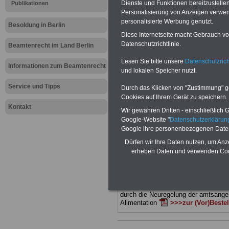
Meldung fü
Dienste und Funktionen bereitzustell
Publikationen
Personalisierung von Anzeigen verwende
personalisierte Werbung genutzt.
öffentlichen
Besoldung in Berlin
Diese Internetseite macht Gebrauch von
Datenschutzrichtlinie.
Besoldung 
Beamtenrecht im Land Berlin
Lesen Sie bitte unsere
Datenschutzrich
Informationen zum Beamtenrecht
und lokalen Speicher nutzt.
BEHÖRDEN-ABO
mit drei Ratgebern
25,00 Euro: Wissenswertes für Bea
Service und Tipps
Durch das Klicken von "Zustimmung" geb
und Beamte, Beamten-versorgungsr
Cookies auf Ihrem Gerät zu speichern.
(Bund/Länder) sowie Beihilferecht i
Kontakt
Ländern. Alle drei Ratgeber sind über
Wir gewähren Dritten - einschließlich Go
gegliedert und erläutern auch komp-li
Google-Website "
Datenschutzerkläru
Sachverhalte verständlich (auch für M
Google ihre personenbezogenen Date
terinnen und Mitarbeiter des öffentli
Dürfen wir Ihre Daten nutzen, um Anz
Dienstes im
Land
Berlin
geeignet)
BEHÖRDEN-ABO
>
erheben Daten und verwenden Cook
bestellen
ACHTUNG Neue Broschüre zum vorb
Teilweise fünfstellige Nachzahlungen
Beamtinnen & Beamte in Bund und 
durch die Neuregelung der amtsang
Alimentation
>>>zur (Vor)Beste