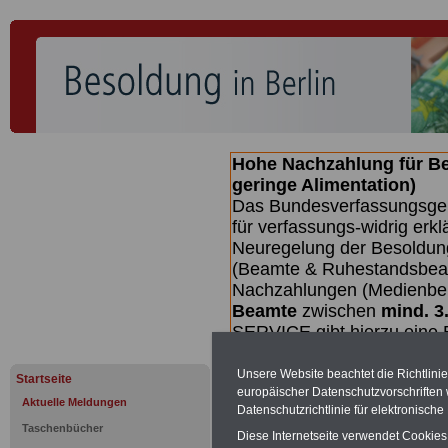
Hohe Nachzahlung für B
geringe Alimentation)
Das Bundesverfassungsgeri
für verfassungs-widrig erkl
Neuregelung der Besoldun
(Beamte & Ruhestandsbeamt
Nachzahlungen (Medienberi
Beamte
zwischen
mind. 3
SERVICE gibt hierzu eine 
dem Beschluss des Gesetz
wird (wahrscheinlich im Q
Unsere Website beachtet die Richtlini
Startseite
Broschüre
.
europäischer Datenschutzvorschrifte
Aktuelle Meldungen
Datenschutzrichtlinie für elektronisch
Taschenbücher
Diese Internetseite verwendet Cookie