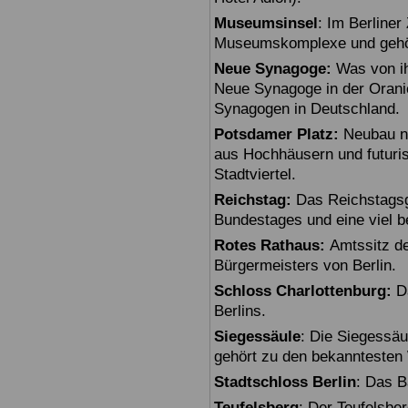
Museumsinsel
: Im Berline
Museumskomplexe und gehö
Neue Synagoge:
Was von ihr
Neue Synagoge in der Oranie
Synagogen in Deutschland.
Potsdamer Platz:
Neubau na
aus Hochhäusern und futuris
Stadtviertel.
Reichstag:
Das Reichstagsg
Bundestages und eine viel 
Rotes Rathaus:
Amtssitz de
Bürgermeisters von Berlin.
Schloss Charlottenburg:
Da
Berlins.
Siegessäule
: Die Siegessäu
gehört zu den bekanntesten 
Stadtschloss Berlin
: Das B
Teufelsberg
: Der Teufelsbe