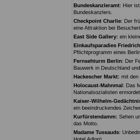
Bundeskanzleramt
: Hier i
Bundeskanzlers.
Checkpoint Charlie
: Der fr
eine Attraktion bei Besuche
East Side Gallery:
ein klein
Einkaufsparadies Friedric
Pflichtprogramm eines Berli
Fernsehturm Berlin
: Der F
Bauwerk in Deutschland und
Hackescher Markt:
mit den 
Holocaust-Mahnmal
: Das M
Nationalsozialisten ermorde
Kaiser-Wilhelm-Gedächtni
ein beeindruckendes Zeiche
Kurfürstendamm:
Sehen un
das Motto.
Madame Tussauds
: Unbedi
Hotel Adlon).