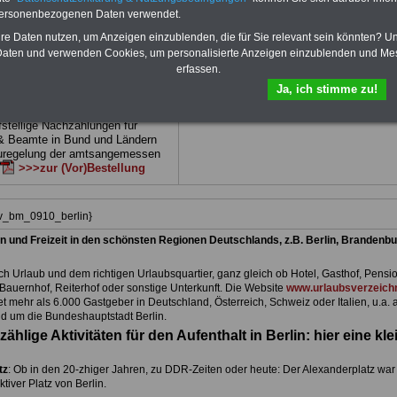
 drei Ratgeber sind übersichtlich
herunterladen, auch für Beschäftigte beim
personenbezogenen Daten verwendet.
d erläutern auch komp-lizierte
Land Berlin
geeignet: die Bücher behand
verständlich (auch für Mitarbei-
Beamtenrecht, Besoldung, Beihilfe,
hre Daten nutzen, um Anzeigen einzublenden, die für Sie relevant sein könnten? U
Mitarbeiter des öffentlichen
Beamtenversorgung, Rund ums Geld,
aten und verwenden Cookies, um personalisierte Anzeigen einzublenden und Me
Land
Nebentätigkeitsrecht, Frauen im öffentl. D
erfassen.
net)
BEHÖRDEN-ABO
>>>hier
und Berufseinstieg im öffentlichen Dienst
Ja, ich stimme zu!
kann die eBooks herunterladen, ausdruck
und lesen
>>>mehr Informationen
e Broschüre zum vorbestellen:
fstellige Nachzahlungen für
& Beamte in Bund und Ländern
uregelung der amtsangemessen
>>>zur (Vor)Bestellung
iv_bm_0910_berlin}
n und Freizeit in den schönsten Regionen Deutschlands, z.B. Berlin, Brandenbu
h Urlaub und dem richtigen Urlaubsquartier, ganz gleich ob Hotel, Gasthof, Pensio
Bauernhof, Reiterhof oder sonstige Unterkunft. Die Website
www.urlaubsverzeichn
et mehr als 6.000 Gastgeber in Deutschland, Österreich, Schweiz oder Italien, u.a. 
d um die Bundeshauptstadt Berlin.
zählige Aktivitäten für den Aufenthalt in Berlin: hier eine kle
tz
: Ob in den 20-zhiger Jahren, zu DDR-Zeiten oder heute: Der Alexanderplatz war
aktiver Platz von Berlin.