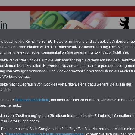
e beachtet die Richtlinie zur EU-Nutzereinwilligung und spiegelt die Anforderung
 Datenschutzvorschriften wider: EU-Datenschutz-Grundverordnung (DSGVO) und d
hlung für Beamte und Ruhestandsbeamte (zu geringe Alimentation)
chtlinie für elektronische Kommunikation (die sogenannte E-Privacy-Richtlinie).
fassungsgericht hat die Berliner Landesbesoldung für verfassungs-widrig
n muss bis
März 2027 eine Neuregelung der Besoldung beschließen). Auch be
tseite verwendet Cookies, um die Nutzererfahrung zu verbessern und den Benutze
 & Ruhestandsbeamte) gibt es teilweise hohe Nachzahlungen (Medienbericht
unktionen bereitzustellen. Es werden Nutzerdaten - auch ihre personenbezogenen
diese für
alle (!) Beamte
zwischen
mind. 3.000 und 13.000 Euro
, Der INFO-
ung von Anzeigen verwendet - und Cookies sowohl für personalisierte als auch für 
hierzu eine Broschüre heraus, die unmittelbar nach dem Beschluss des
te Werbung genutzt.
s der Bundesregierung vorgelegt wird (wahrscheinlich im Quartal.2026
Vor)Bestellung der Broschüre
.
tseite macht Gebrauch von Cookies von Dritten, siehe dazu weitere Details in der
htlinie.
r Beamte und den öffentlichen Dienst in Berlin: Senat kopp
te unsere
Datenschutzrichtlinie
, um mehr darüber zu erfahren, wie diese Internetse
peicher nutzt.
rgabe an die Einhaltung des Mindestlohns
cken von "Zustimmung" geben Sie dieser Internetseite die Erlaubnis, Informationen
-ABO
mit drei Ratgebern für nur
PDF-SERVICE: 10 Bücher bzw. eBooks
hrem Gerät zu speichern.
Wissenswertes für Beamtinnen
wichtigen Themen für Beamte und dem
 Beamten-versorgungsrecht
Dienst
Zum Komplettpreis von 15 Euro i
ritten - einschließlich Google - ebenfalls Zugriff auf die Nutzerdaten. Mithilfe eine
 sowie Beihilferecht in Bund und
können Sie zehn Bücher als eBook
te "
Datenschutzerklärung & Nutzungsbedingungen
" können Sie sich darüber infor