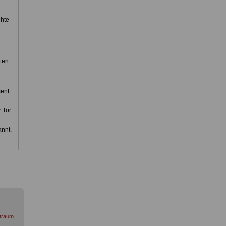
chte
ten
ment
 Tor
annt.
itraum