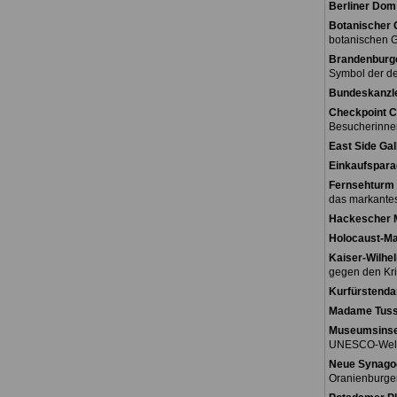
Berliner Dom
Botanischer 
botanischen G
Brandenburge
Symbol der de
Bundeskanzl
Checkpoint C
Besucherinne
East Side Gal
Einkaufspara
Fernsehturm 
das markantes
Hackescher 
Holocaust-M
Kaiser-Wilhe
gegen den Kri
Kurfürstend
Madame Tus
Museumsinse
UNESCO-Weltk
Neue Synago
Oranienburger