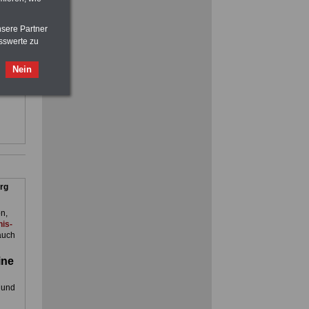
Beihilfe in Bund und Ländern
oder zum Beamtenversorgungsrecht
eln
nsere Partner
sswerte zu
Nebenberufler aufpassen:
ienst.
mit dem OnlineBuch Nebentätigkeit
. Man
sind Sie auf der sicheren Seite
Nein
en
rg
n,
is-
auch
ine
 und