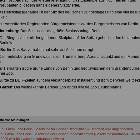
atz:
Neubau nach der Wiedervereinigung. Das Ensemble aus Hochhäusern und
 Neubauten bildet ein ganz eigenes Stadtviertel.
s Reichstagsgebäude ist der Sitz des deutschen Bundestages und eine viel besu
eit.
s:
Amtssitz des Regierenden Bürgermeisterin bzw. des Bürgermeisters von Berlin.
lottenburg:
Das Schloss ist die größte Schlossanlage Berlins.
 Die Siegessäule mit der goldenen Skulptur auf der Spitze gehört zu den bekanntes
erlin's.
Berlin
: Das Bauvorhaben hat sehr viel Aufsehen erregt.
 Der Teufelsberg im Grunewald ist ein Trümmerberg, Aussichtspunkt und ein Monu
e.
er Tiergarten ist die grüne Lunge von Berlin und liegt zwischen dem Brandenburger
ner Zoo.
Wurde zu DDR-Zeiten auf dem Alexanderplatz installiert und ist mittlerweils weltbek
 Garten
: Der weltbekannte Berliner Zoo ist der älteste Zoo Deutschlands.
ktuelle Meldungen
s aus dem Land Berlin: Besoldung für Berliner Beamtinnen & Beamten wird angehobenen
aus dem Land Berlin: Besoldung der Berliner Landesbeamten (Besoldungsordnung A) im Ze
 2020 weit überwiegend verfassungswidrig