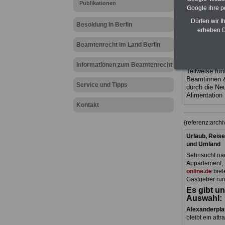
Publikationen
Ländern. Alle
Google ihre 
gegliedert un
Sachverhalte 
Dürfen wir I
Besoldung in Berlin
terinnen und 
erheben D
Dienstes im
Berlin
geeig
Beamtenrecht im Land Berlin
bestellen
ACHTUNG Neu
Informationen zum Beamtenrecht
Teilweise fün
Beamtinnen 
Service und Tipps
durch die Ne
Alimentation
Kontakt
{referenz:arch
Urlaub, Reise
und Umland
Sehnsucht nac
Appartement, 
online.de
biet
Gastgeber run
Es gibt un
Auswahl:
Alexanderpla
bleibt ein attr