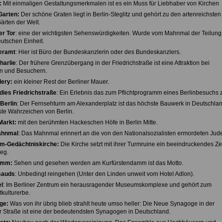
:
Mit einmaligen Gestaltungsmerkmalen ist es ein Muss für Liebhaber von Kirchen
Garten:
Der schöne Graten liegt in Berlin-Steglitz und gehört zu den artenreichsten
ärten der Welt.
r Tor
: eine der wichtigsten Sehenswürdigkeiten. Wurde vom Mahnmal der Teilun
utschen Einheit.
eramt
: Hier ist Büro der Bundeskanzlerin oder des Bundeskanzlers.
harlie
: Der frühere Grenzübergang in der Friedrichstraße ist eine Attraktion bei
n und Besuchern.
lery:
ein kleiner Rest der Berliner Mauer.
dies Friedrichstraße
: Ein Erlebnis das zum Pflichtprogramm eines Berlinbesuchs z
Berlin
: Der Fernsehturm am Alexanderplatz ist das höchste Bauwerk in Deutschla
te Wahrzeichen von Berlin.
Markt:
mit den berühmten Hackeschen Höfe in Berlin Mitte.
ahnmal
: Das Mahnmal erinnert an die von den Nationalsozialisten ermordeten Jud
lm-Gedächtniskirche:
Die Kirche setzt mit ihrer Turmruine ein beeindruckendes Z
eg.
amm:
Sehen und gesehen werden am Kurfürstendamm ist das Motto.
sauds
: Unbedingt reingehen (Unter den Linden unweit vom Hotel Adlon).
l
: Im Berliner Zentrum ein herausragender Museumskomplexe und gehört zum
ulturerbe.
ge:
Was von ihr übrig blieb strahlt heute umso heller: Die Neue Synagoge in der
 Straße ist eine der bedeutendsten Synagogen in Deutschland.