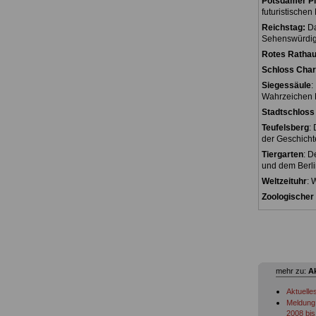
Potsdamer Pl
futuristischen
Reichstag:
Da
Sehenswürdigk
Rotes Rathau
Schloss Char
Siegessäule
:
Wahrzeichen B
Stadtschloss 
Teufelsberg
:
der Geschicht
Tiergarten
: D
und dem Berli
Weltzeituhr
: 
Zoologischer
mehr zu:
A
Aktuelle
Meldung 
2008 bis