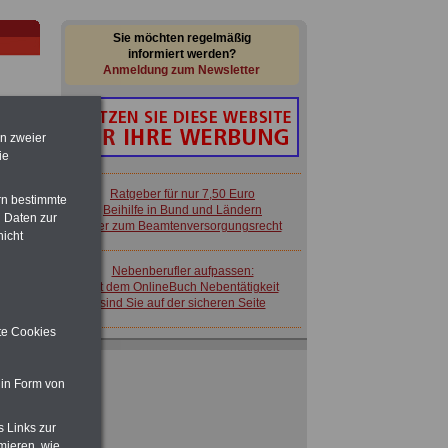
Sie möchten regelmäßig
informiert werden?
Anmeldung zum Newsletter
en zweier
ie
im
Ratgeber für nur 7,50 Euro
rn bestimmte
en
Beihilfe in Bund und Ländern
 Daten zur
oder zum Beamtenversorgungsrecht
nicht
Nebenberufler aufpassen:
mit dem OnlineBuch Nebentätigkeit
sind Sie auf der sicheren Seite
elt
ite Cookies
 in Form von
 zu
 Öff.
m Jahr
s Links zur
Ratgeber für nur 7,50 Euro
mieren, wie