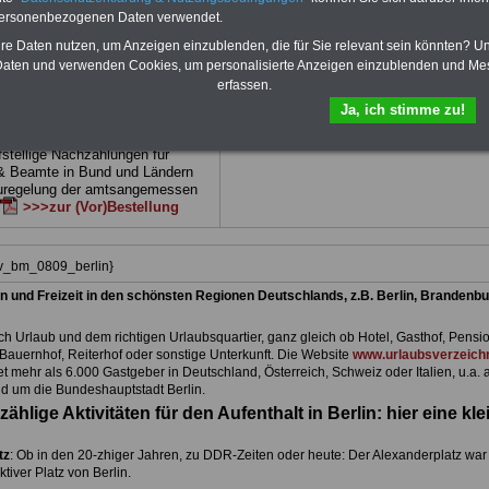
 drei Ratgeber sind übersichtlich
herunterladen, auch für Beschäftigte beim
personenbezogenen Daten verwendet.
d erläutern auch komp-lizierte
Land Berlin
geeignet: die Bücher behand
verständlich (auch für Mitarbei-
Beamtenrecht, Besoldung, Beihilfe,
hre Daten nutzen, um Anzeigen einzublenden, die für Sie relevant sein könnten? U
Mitarbeiter des öffentlichen
Beamtenversorgung, Rund ums Geld,
aten und verwenden Cookies, um personalisierte Anzeigen einzublenden und Me
Land
Nebentätigkeitsrecht, Frauen im öffentl. D
erfassen.
net)
BEHÖRDEN-ABO
>>>hier
und Berufseinstieg im öffentlichen Dienst
Ja, ich stimme zu!
kann die eBooks herunterladen, ausdruck
und lesen
>>>mehr Informationen
e Broschüre zum vorbestellen:
fstellige Nachzahlungen für
& Beamte in Bund und Ländern
uregelung der amtsangemessen
>>>zur (Vor)Bestellung
iv_bm_0809_berlin}
n und Freizeit in den schönsten Regionen Deutschlands, z.B. Berlin, Brandenbu
h Urlaub und dem richtigen Urlaubsquartier, ganz gleich ob Hotel, Gasthof, Pensio
Bauernhof, Reiterhof oder sonstige Unterkunft. Die Website
www.urlaubsverzeichn
et mehr als 6.000 Gastgeber in Deutschland, Österreich, Schweiz oder Italien, u.a. 
d um die Bundeshauptstadt Berlin.
zählige Aktivitäten für den Aufenthalt in Berlin: hier eine kle
tz
: Ob in den 20-zhiger Jahren, zu DDR-Zeiten oder heute: Der Alexanderplatz war
aktiver Platz von Berlin.