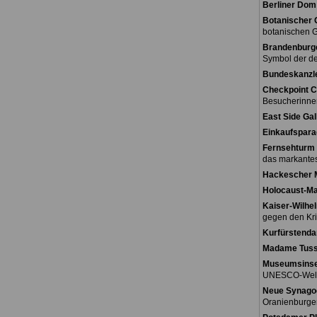
Berliner Dom
Botanischer 
botanischen G
Brandenburge
Symbol der de
Bundeskanzl
Checkpoint C
Besucherinne
East Side Gal
Einkaufspara
Fernsehturm 
das markantes
Hackescher 
Holocaust-M
Kaiser-Wilhe
gegen den Kri
Kurfürstend
Madame Tus
Museumsinse
UNESCO-Weltk
Neue Synago
Oranienburger