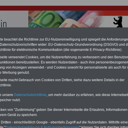
e beachtet die Richtlinie zur EU-Nutzereinwilligung und spiegelt die Anforderung
 Datenschutzvorschriften wider: EU-Datenschutz-Grundverordnung (DSGVO) und d
hlung für Beamte und Ruhestandsbeamte (zu geringe Alimentation)
chtlinie für elektronische Kommunikation (die sogenannte E-Privacy-Richtlinie).
fassungsgericht hat die Berliner Landesbesoldung für verfassungs-widrig
n muss bis
März 2027 eine Neuregelung der Besoldung beschließen). Auch be
tseite verwendet Cookies, um die Nutzererfahrung zu verbessern und den Benutze
 & Ruhestandsbeamte) gibt es teilweise hohe Nachzahlungen (Medienbericht
unktionen bereitzustellen. Es werden Nutzerdaten - auch ihre personenbezogenen
diese für
alle (!) Beamte
zwischen
mind. 3.000 und 13.000 Euro
, Der INFO-
ung von Anzeigen verwendet - und Cookies sowohl für personalisierte als auch für 
hierzu eine Broschüre heraus, die unmittelbar nach dem Beschluss des
te Werbung genutzt.
s der Bundesregierung vorgelegt wird (wahrscheinlich im Quartal.2026
Vor)Bestellung der Broschüre
.
tseite macht Gebrauch von Cookies von Dritten, siehe dazu weitere Details in der
htlinie.
r Beamte und den öffentlichen Dienst in Berlin:
te unsere
Datenschutzrichtlinie
, um mehr darüber zu erfahren, wie diese Internetse
peicher nutzt.
planung
cken von "Zustimmung" geben Sie dieser Internetseite die Erlaubnis, Informationen
-ABO
mit drei Ratgebern für nur
PDF-SERVICE: 10 Bücher bzw. eBooks
hrem Gerät zu speichern.
Wissenswertes für Beamtinnen
wichtigen Themen für Beamte und dem
 Beamten-versorgungsrecht
Dienst
Zum Komplettpreis von 15 Euro i
ritten - einschließlich Google - ebenfalls Zugriff auf die Nutzerdaten. Mithilfe eine
 sowie Beihilferecht in Bund und
können Sie zehn Bücher als eBook
te "
Datenschutzerklärung & Nutzungsbedingungen
" können Sie sich darüber infor