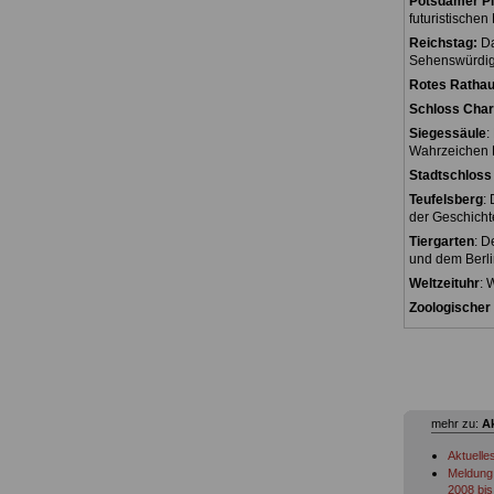
Potsdamer Pl
futuristischen
Reichstag:
Da
Sehenswürdigk
Rotes Rathau
Schloss Char
Siegessäule
:
Wahrzeichen B
Stadtschloss 
Teufelsberg
:
der Geschicht
Tiergarten
: D
und dem Berli
Weltzeituhr
: 
Zoologischer
mehr zu:
A
Aktuelle
Meldung 
2008 bis