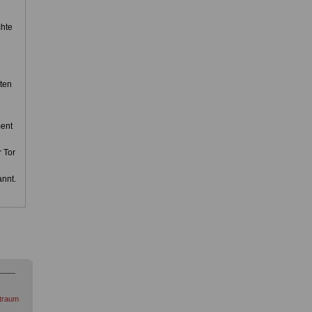
chte
ten
ment
 Tor
annt.
itraum