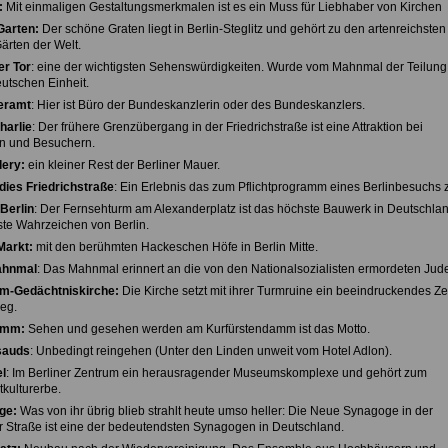
:
Mit einmaligen Gestaltungsmerkmalen ist es ein Muss für Liebhaber von Kirchen
Garten:
Der schöne Graten liegt in Berlin-Steglitz und gehört zu den artenreichsten
ärten der Welt.
r Tor
: eine der wichtigsten Sehenswürdigkeiten. Wurde vom Mahnmal der Teilun
utschen Einheit.
eramt
: Hier ist Büro der Bundeskanzlerin oder des Bundeskanzlers.
harlie
: Der frühere Grenzübergang in der Friedrichstraße ist eine Attraktion bei
n und Besuchern.
lery:
ein kleiner Rest der Berliner Mauer.
dies Friedrichstraße
: Ein Erlebnis das zum Pflichtprogramm eines Berlinbesuchs z
Berlin
: Der Fernsehturm am Alexanderplatz ist das höchste Bauwerk in Deutschla
te Wahrzeichen von Berlin.
Markt:
mit den berühmten Hackeschen Höfe in Berlin Mitte.
ahnmal
: Das Mahnmal erinnert an die von den Nationalsozialisten ermordeten Jud
lm-Gedächtniskirche:
Die Kirche setzt mit ihrer Turmruine ein beeindruckendes Z
eg.
amm:
Sehen und gesehen werden am Kurfürstendamm ist das Motto.
sauds
: Unbedingt reingehen (Unter den Linden unweit vom Hotel Adlon).
l
: Im Berliner Zentrum ein herausragender Museumskomplexe und gehört zum
ulturerbe.
ge:
Was von ihr übrig blieb strahlt heute umso heller: Die Neue Synagoge in der
 Straße ist eine der bedeutendsten Synagogen in Deutschland.