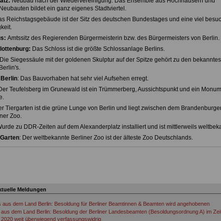
atz:
Neubau nach der Wiedervereinigung. Das Ensemble aus Hochhäusern und
 Neubauten bildet ein ganz eigenes Stadtviertel.
s Reichstagsgebäude ist der Sitz des deutschen Bundestages und eine viel besu
eit.
s:
Amtssitz des Regierenden Bürgermeisterin bzw. des Bürgermeisters von Berlin.
lottenburg:
Das Schloss ist die größte Schlossanlage Berlins.
 Die Siegessäule mit der goldenen Skulptur auf der Spitze gehört zu den bekanntes
erlin's.
Berlin
: Das Bauvorhaben hat sehr viel Aufsehen erregt.
 Der Teufelsberg im Grunewald ist ein Trümmerberg, Aussichtspunkt und ein Monu
e.
er Tiergarten ist die grüne Lunge von Berlin und liegt zwischen dem Brandenburger
ner Zoo.
Wurde zu DDR-Zeiten auf dem Alexanderplatz installiert und ist mittlerweils weltbek
 Garten
: Der weltbekannte Berliner Zoo ist der älteste Zoo Deutschlands.
ktuelle Meldungen
s aus dem Land Berlin: Besoldung für Berliner Beamtinnen & Beamten wird angehobenen
aus dem Land Berlin: Besoldung der Berliner Landesbeamten (Besoldungsordnung A) im Ze
 2020 weit überwiegend verfassungswidrig