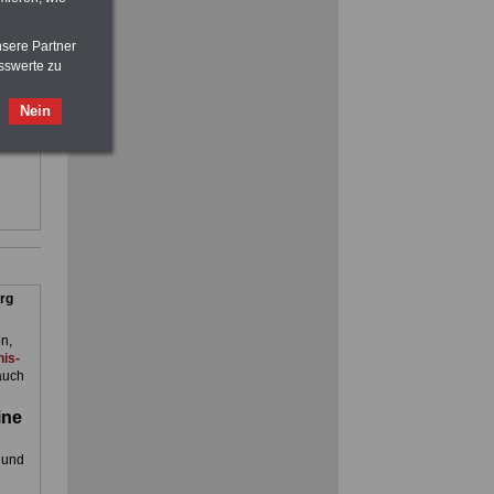
oder zum Beamtenversorgungsrecht
eln
nsere Partner
sswerte zu
ienst.
. Man
Nein
en
rg
n,
is-
auch
ine
 und