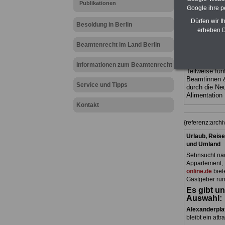
Publikationen
Ländern. Alle
Google ihre 
gegliedert un
Sachverhalte 
Dürfen wir I
Besoldung in Berlin
terinnen und 
erheben D
Dienstes im
Berlin
geeig
Beamtenrecht im Land Berlin
bestellen
ACHTUNG Neu
Informationen zum Beamtenrecht
Teilweise fün
Beamtinnen 
Service und Tipps
durch die Ne
Alimentation
Kontakt
{referenz:arch
Urlaub, Reise
und Umland
Sehnsucht nac
Appartement, 
online.de
biet
Gastgeber run
Es gibt un
Auswahl:
Alexanderpla
bleibt ein attr