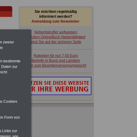
Sie möchten regelmäßig
informiert werden?
Anmeldung zum Newsletter
Nebenberufler aufpassen:
mit dem OnlineBuch Nebentätigkeit
sind Sie auf der sicheren Seite
en zweier
ie
Ratgeber für nur 7,50 Euro
im
Beihilfe in Bund und Ländern
rn bestimmte
en
oder zum Beamtenversorgungsrecht
 Daten zur
nicht
ite Cookies
Nebenberufler aufpassen:
mit dem OnlineBuch Nebentätigkeit
sind Sie auf der sicheren Seite
 in Form von
 zu
 Öff.
m Jahr
Ratgeber für nur 7,50 Euro
s Links zur
Beihilfe in Bund und Ländern
mieren, wie