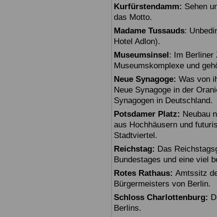
Kurfürstendamm:
Sehen un
das Motto.
Madame Tussauds
: Unbedi
Hotel Adlon).
Museumsinsel
: Im Berline
Museumskomplexe und gehö
Neue Synagoge:
Was von ihr
Neue Synagoge in der Oranie
Synagogen in Deutschland.
Potsdamer Platz:
Neubau na
aus Hochhäusern und futuris
Stadtviertel.
Reichstag:
Das Reichstagsg
Bundestages und eine viel 
Rotes Rathaus:
Amtssitz de
Bürgermeisters von Berlin.
Schloss Charlottenburg:
Da
Berlins.