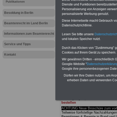
Meldung fü
Publikationen
Dienste und Funktionen bereitzustell
Personalisierung von Anzeigen verwende
öffentlichen
Besoldung in Berlin
personalisierte Werbung genutzt.
Diese Internetseite macht Gebrauch von
Europäisch
Beamtenrecht im Land Berlin
Datenschutzrichtlinie.
(EuGH) gege
Informationen zum Beamtenrecht
Lesen Sie bitte unsere
Datenschutzrich
und lokalen Speicher nutzt.
Service und Tipps
öffentliche
Durch das Klicken von "Zustimmung" geb
Cookies auf Ihrem Gerät zu speichern.
Kontakt
Wir gewähren Dritten - einschließlich Go
BEHÖRDEN-ABO
mit drei Ratgebern
Google-Website "
Datenschutzerkläru
25,00 Euro: Wissenswertes für Bea
Google ihre personenbezogenen Date
und Beamte, Beamten-versorgungsr
(Bund/Länder) sowie Beihilferecht i
Dürfen wir Ihre Daten nutzen, um Anz
Ländern. Alle drei Ratgeber sind über
erheben Daten und verwenden Cook
gegliedert und erläutern auch komp-li
Sachverhalte verständlich (auch für M
terinnen und Mitarbeiter des öffentli
Dienstes im
Land
Berlin
geeignet)
BEHÖRDEN-ABO
>
bestellen
ACHTUNG Neue Broschüre zum vorb
Teilweise fünfstellige Nachzahlungen
Beamtinnen & Beamte in Bund und 