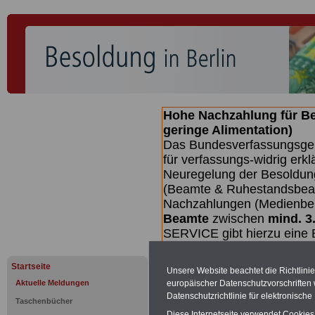
Hohe Nachzahlung für B
geringe Alimentation)
Das Bundesverfassungsgeri
für verfassungs-widrig erkl
Neuregelung der Besoldun
(Beamte & Ruhestandsbeamt
Nachzahlungen (Medienberi
Beamte
zwischen
mind. 3
SERVICE gibt hierzu eine 
dem Beschluss des Gesetz
wird (wahrscheinlich im Q
Startseite
Unsere Website beachtet die Richtlini
Broschüre
.
europäischer Datenschutzvorschrifte
Aktuelle Meldungen
Datenschutzrichtlinie für elektronisch
Taschenbücher
Diese Internetseite verwendet Cookie