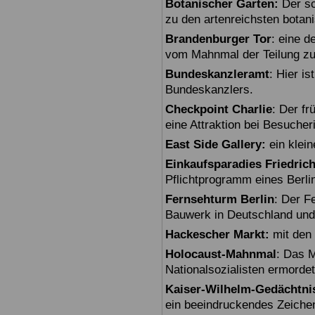
Botanischer Garten:
Der sc
zu den artenreichsten botan
Brandenburger Tor
: eine 
vom Mahnmal der Teilung zu
Bundeskanzleramt
: Hier i
Bundeskanzlers.
Checkpoint Charlie
: Der fr
eine Attraktion bei Besuche
East Side Gallery:
ein klein
Einkaufsparadies Friedric
Pflichtprogramm eines Berli
Fernsehturm Berlin
: Der F
Bauwerk in Deutschland und
Hackescher Markt:
mit den 
Holocaust-Mahnmal
: Das M
Nationalsozialisten ermorde
Kaiser-Wilhelm-Gedächtni
ein beeindruckendes Zeiche