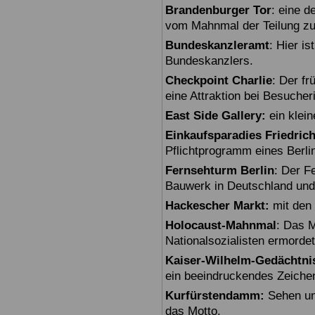
Brandenburger Tor
: eine 
vom Mahnmal der Teilung zu
Bundeskanzleramt
: Hier i
Bundeskanzlers.
Checkpoint Charlie
: Der fr
eine Attraktion bei Besuche
East Side Gallery:
ein klein
Einkaufsparadies Friedric
Pflichtprogramm eines Berli
Fernsehturm Berlin
: Der F
Bauwerk in Deutschland und
Hackescher Markt:
mit den 
Holocaust-Mahnmal
: Das M
Nationalsozialisten ermorde
Kaiser-Wilhelm-Gedächtni
ein beeindruckendes Zeiche
Kurfürstendamm:
Sehen un
das Motto.