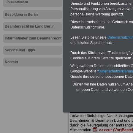
Meldung fü
Publikationen
Dienste und Funktionen bereitzustell
Personalisierung von Anzeigen verwende
öffentlichen
personalisierte Werbung genutzt.
Besoldung in Berlin
Diese Internetseite macht Gebrauch von
Was ist das
Beamtenrecht im Land Berlin
Datenschutzrichtlinie.
Lesen Sie bitte unsere
Datenschutzrich
arbeitsunfä
Informationen zum Beamtenrecht
und lokalen Speicher nutzt.
Service und Tipps
Durch das Klicken von "Zustimmung" geb
BEHÖRDEN-ABO
mit drei Ratgebern
Cookies auf Ihrem Gerät zu speichern.
25,00 Euro: Wissenswertes für Bea
Kontakt
Wir gewähren Dritten - einschließlich Go
und Beamte, Beamten-versorgungsr
(Bund/Länder) sowie Beihilferecht i
Google-Website "
Datenschutzerkläru
Ländern. Alle drei Ratgeber sind über
Google ihre personenbezogenen Date
gegliedert und erläutern auch komp-li
Dürfen wir Ihre Daten nutzen, um Anz
Sachverhalte verständlich (auch für M
erheben Daten und verwenden Cook
terinnen und Mitarbeiter des öffentli
Dienstes im
Land
Berlin
geeignet)
BEHÖRDEN-ABO
>
bestellen
ACHTUNG Neue Broschüre zum vorb
Teilweise fünfstellige Nachzahlungen
Beamtinnen & Beamte in Bund und 
durch die Neuregelung der amtsang
Alimentation
>>>zur (Vor)Beste