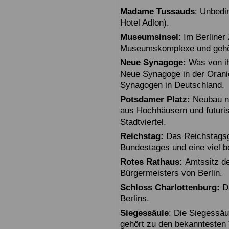
Madame Tussauds
: Unbedi
Hotel Adlon).
Museumsinsel
: Im Berline
Museumskomplexe und gehö
Neue Synagoge:
Was von ihr
Neue Synagoge in der Oranie
Synagogen in Deutschland.
Potsdamer Platz:
Neubau na
aus Hochhäusern und futuris
Stadtviertel.
Reichstag:
Das Reichstagsg
Bundestages und eine viel 
Rotes Rathaus:
Amtssitz de
Bürgermeisters von Berlin.
Schloss Charlottenburg:
Da
Berlins.
Siegessäule
: Die Siegessäu
gehört zu den bekanntesten 