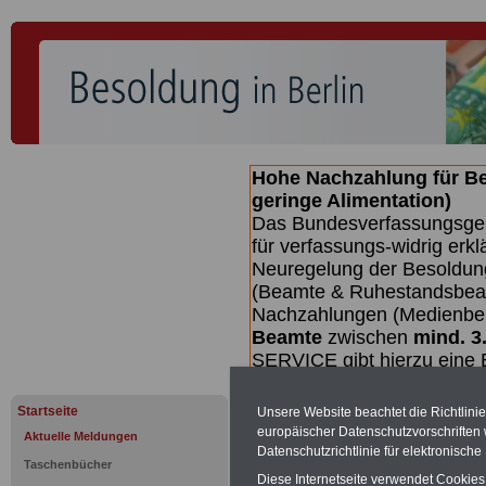
Hohe Nachzahlung für B
geringe Alimentation)
Das Bundesverfassungsgeri
für verfassungs-widrig erkl
Neuregelung der Besoldun
(Beamte & Ruhestandsbeamt
Nachzahlungen (Medienberi
Beamte
zwischen
mind. 3
SERVICE gibt hierzu eine 
dem Beschluss des Gesetz
wird (wahrscheinlich im Q
Startseite
Unsere Website beachtet die Richtlini
Broschüre
.
europäischer Datenschutzvorschrifte
Aktuelle Meldungen
Datenschutzrichtlinie für elektronisch
Taschenbücher
Diese Internetseite verwendet Cookie